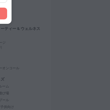
ポーツ
線あり)
ントン
 50 Hz
ーティー & ウェルネス
ージ
料
ーオンコール
ッズ
ルーム
遊び場
プール
/子供向け