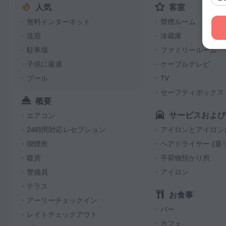
人気
客室
無料インターネット
禁煙ルーム
送迎
冷蔵庫
駐車場
ファミリールーム
子供に最適
ケーブルテレビ
プール
TV
セーフティボックス 
概要
サービスおよび
エアコン
24時間対応レセプション
アイロンとアイロン
喫煙所
ヘアドライヤー (要
暖房
手荷物預かり所
警備員
アイロン
テラス
お食事
アーリーチェックイン
バー
レイトチェックアウト
カフェ