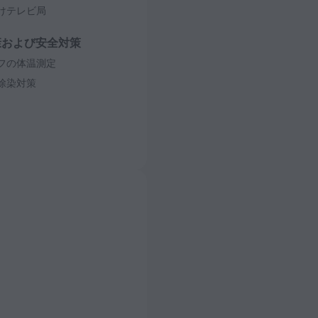
けテレビ局
康および安全対策
フの体温測定
除染対策