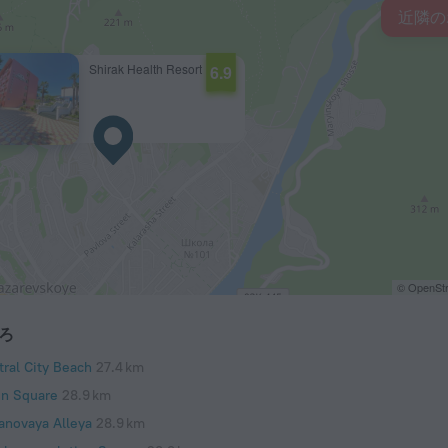
近隣の
Shirak Health Resort
6.9
© OpenStr
ろ
tral City Beach
27.4 km
in Square
28.9 km
tanovaya Alleya
28.9 km