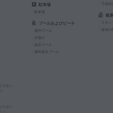
子供向
駐車場
駐車場
健
スタッ
プールおよびビーチ
追加の
屋外プール
水遊び
温水プール
屋外温水プール
ください
たり
ください
あたり