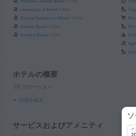
Morskaya Zvezda Beach
1.7 km
Oct
Lazarevsky-2 Beach
1.8 km
Tuap
Biryuza Sanatorium Beach
1.9 km
Mor
Kalipso Beach
1.9 km
Rivi
Svirskiy Beach
1.9 km
Port
Agr
Soc
ホテルの概要
ロケーション
リゾートの周辺エリアを徒歩で散策いただけます — Aquapark Nautilus, 
説明を拡大
ソ
サービスおよびアメニティ
チ