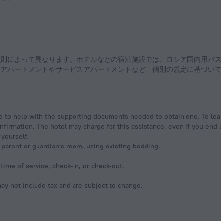
、アパートメントやサービスアパートメントなど、個別の規定に基づい
ble to help with the supporting documents needed to obtain one. To le
onfirmation. The hotel may charge for this assistance, even if you end 
 yourself.
parent or guardian's room, using existing bedding.
time of service, check-in, or check-out.
y not include tax and are subject to change.