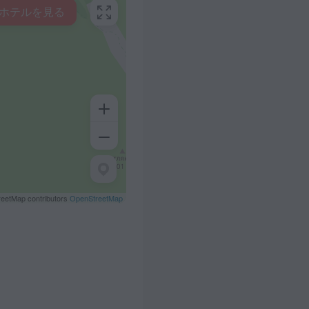
ホテルを見る
eetMap contributors
OpenStreetMap