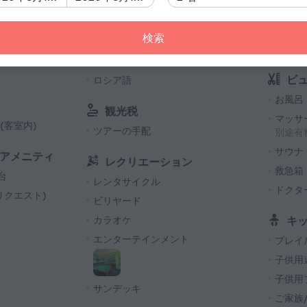
送迎
ス
(アース
無料シャトルバス
バドミ
220 V /
検索
卓球
客室数
対応可能な言語
116 室
ビュ
ロシア語
お風呂
観光税
マッサ
(客室内)
ツアーの手配
別途有
サウナ
アメニティ
レクリエーション
救急箱
台
レンタサイクル
ドクタ
リクエスト)
ビリヤード
カラオケ
キ
エンターテインメント
プレイ
子供用
子供用
サンデッキ
ご家族