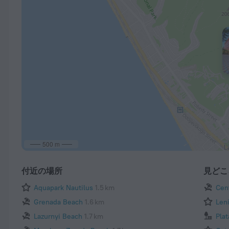
500 m
付近の場所
見どこ
Aquapark Nautilus
1.5 km
Cen
Grenada Beach
1.6 km
Len
Lazurnyi Beach
1.7 km
Pla