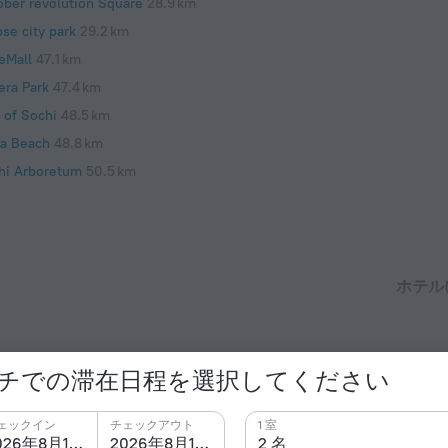
ober revolution Square
28.9 km
se city park
29.2 km
eMall
47.1 km
era Park
47.4 km
 of Sochi
48.5 km
ia Beach
48.8 km
hi Arboretum
50.5 km
ホテル
建設年
Grenada Beach および Lazurnyi Beach.
2001
コンセン
チでの滞在日程を選択してください
Cタイプ
220 V /
ェックイン
チェックアウト
1 室
2026年8月15日
2026年8月16日
2 名
Cタイプ