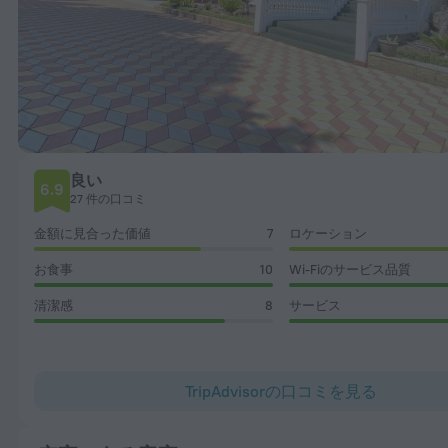
良い
6.9
27 件の口コミ
金額に見合った価値
7
ロケーション
お食事
10
Wi-Fiのサービス品質
清潔感
8
サービス
TripAdvisorの口コミを見る