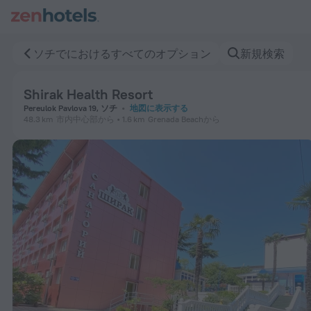
Shirak Health Resort ソチでをZenHotels.comで今すぐ予約
ソチでにおけるすべてのオプション
新規検索
Shirak Health Resort
Pereulok Pavlova 19, ソチ
地図に表示する
48.3 km
市内中心部から
1.6 km
Grenada Beachから