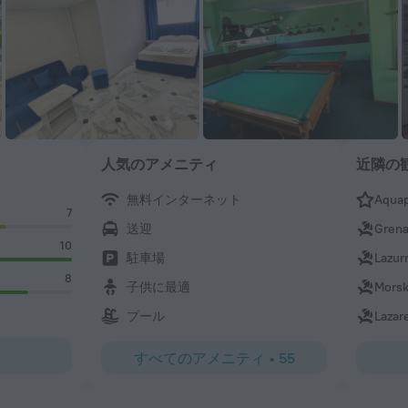
人気のアメニティ
近隣の
無料インターネット
Aquap
7
送迎
Grena
10
駐車場
Lazur
8
子供に最適
Morsk
プール
Lazar
すべてのアメニティ
•
55