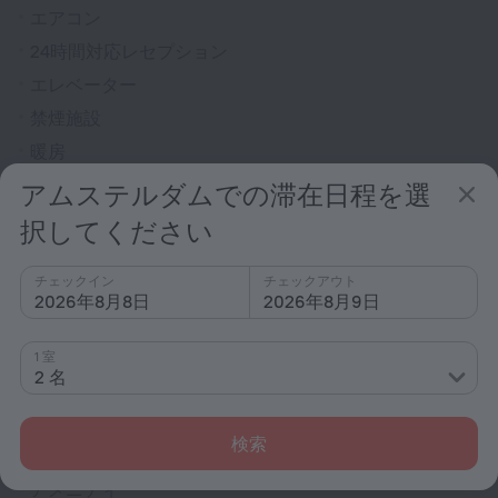
エアコン
24時間対応レセプション
エレベーター
禁煙施設
暖房
警備員
アムステルダムでの滞在日程を選
チケットの手配
択してください
エクスプレスチェックイン/チェックアウト
チェックイン
チェックアウト
ロビーにテレビあり
2026年8月8日
2026年8月9日
消火器
全エリア禁煙 (公共スペースおよびプライベートスペー
1 室
ス)
2 名
客室
検索
ケーブルテレビ
アメニティ