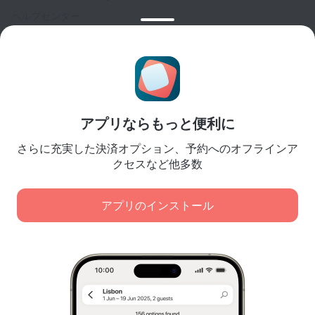
ヘルプセンター
カスタマーサポート
トラベルブログ
クッキーに関する設定
予約規約
パートナー様向け
アプリならもっと便利に
宿泊施設所有者様向け
さらに充実した決済オプション、予約へのオフラインア
旅行代理店様向け
クセスなど他多数
法人顧客様向け
Affiliate program
アプリのインストール
弊社は、コンテンツ、広告、トラフィック分析の目的で
安全な決済
クッキーを使用します。データは弊社のパートナーに転
大手決済システムにより、データは安全に保護されます。
送されます。[同意する] をクリックすると、
クッキーの使用に関するポリシー
および
Googleのプライバシーポリシー
に同意したことになりま