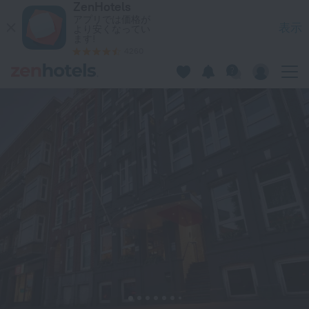
ZenHotels
Leonardo Hotel Amsterdam Leidse Square アムステルダ
アプリでは価格が
表示
より安くなってい
ます!
4260