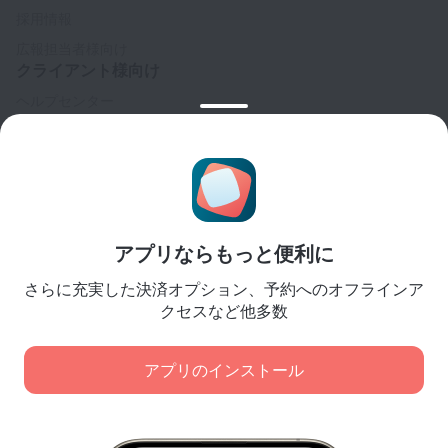
採用情報
広報担当者様向け
クライアント様向け
ヘルプセンター
カスタマーサポート
トラベルブログ
クッキーに関する設定
予約規約
パートナー様向け
アプリならもっと便利に
宿泊施設所有者様向け
さらに充実した決済オプション、予約へのオフラインア
旅行代理店様向け
クセスなど他多数
法人顧客様向け
Affiliate program
アプリのインストール
弊社は、コンテンツ、広告、トラフィック分析の目的で
安全な決済