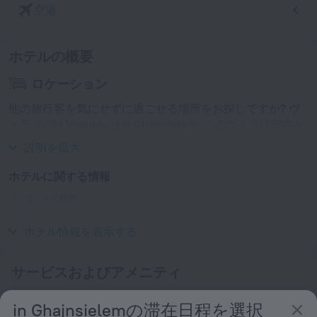
空港
ホテルの概要
ロケーション
他の旅行客を気にせずに過ごせる場所をお探しですか? ヴ
ィラ «Villa Veduta» はin Ghajnsielem. このヴィラは市内か
ら 1km
説明を拡大
ホテルに関する情報
コンセントの種類
Gタイプ
230 V / 50 Hz
ホテル情報を表示する
サービスおよびアメニティ
人気
in Ghajnsielemの滞在日程を選択