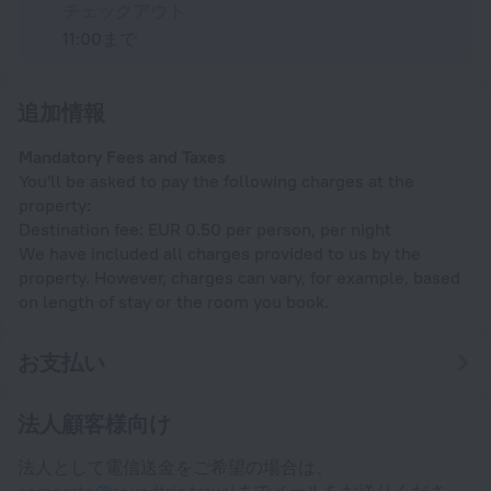
チェックアウト
11:00まで
追加情報
Mandatory Fees and Taxes
You'll be asked to pay the following charges at the
property:
Destination fee: EUR 0.50 per person, per night
We have included all charges provided to us by the
property. However, charges can vary, for example, based
on length of stay or the room you book.
お支払い
法人顧客様向け
法人として電信送金をご希望の場合は、