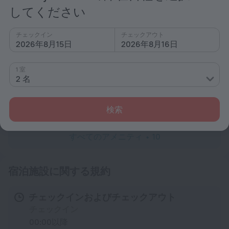
駐車場
してください
概要
チェックイン
チェックアウト
チケットの手配
2026年8月15日
2026年8月16日
ガーデン
1 室
2 名
サービスおよびアメニティ
ランドリー
別途有料
検索
すべてのアメニティ
10
宿泊施設に関する規約
チェックインおよびチェックアウト
チェックイン
00:00以降