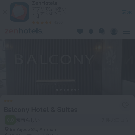
ZenHotels
Balcony Hotel & Suites in AmmanをZenHotels.comで今すぐ
アプリでは価格が
表示
より安くなってい
ます!
4260
Balcony Hotel & Suites
8.0
素晴らしい
7 件の口コミ
55 Yajouz St., Amman