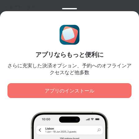
ヘルプセンター
カスタマーサポート
トラベルブログ
クッキーに関する設定
予約規約
パートナー様向け
アプリならもっと便利に
宿泊施設所有者様向け
さらに充実した決済オプション、予約へのオフラインア
旅行代理店様向け
クセスなど他多数
法人顧客様向け
Affiliate program
アプリのインストール
弊社は、コンテンツ、広告、トラフィック分析の目的で
安全な決済
クッキーを使用します。データは弊社のパートナーに転
大手決済システムにより、データは安全に保護されます。
送されます。[同意する] をクリックすると、
クッキーの使用に関するポリシー
および
Googleのプライバシーポリシー
に同意したことになりま