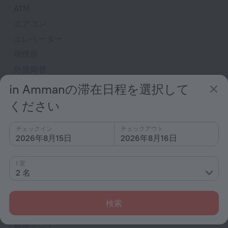
ATM
エアコン
エレベーター
喫煙所
外貨両替
禁煙施設
in Ammanの滞在日程を選択して
暖房
ください
新聞
チェックイン
チェックアウト
チケットの手配
2026年8月15日
2026年8月16日
テラス
高層階はエレベーターで移動可能
1 室
2 名
レセプションデスク
客室
検索
ブライダルスイート
禁煙ルーム