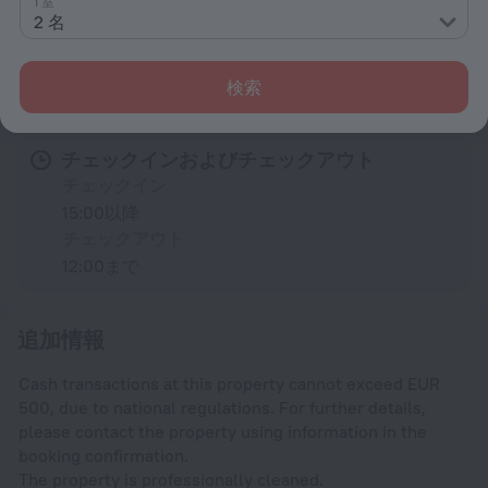
1 室
2 名
すべてのアメニティ
6
検索
宿泊施設に関する規約
チェックインおよびチェックアウト
チェックイン
15:00以降
チェックアウト
12:00まで
追加情報
Cash transactions at this property cannot exceed EUR
500, due to national regulations. For further details,
please contact the property using information in the
booking confirmation.
The property is professionally cleaned.