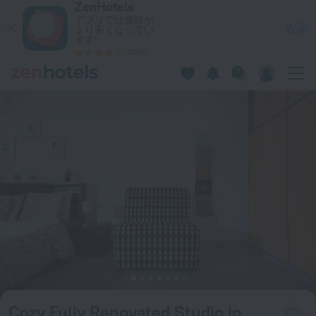
ZenHotels
Cozy Fully Renovated Studio in Holargos アテネでをZenH
アプリでは価格が
表示
より安くなってい
ます!
4260
Cozy Fully Renovated Studio in