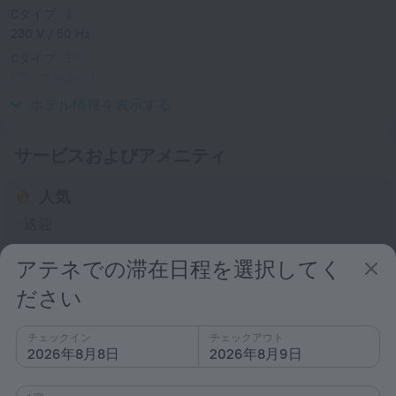
Cタイプ
230 V / 50 Hz
Cタイプ
(アース線あり)
230 V / 50 Hz
ホテル情報を表示する
サービスおよびアメニティ
人気
送迎
概要
アテネでの滞在日程を選択してく
禁煙施設
ださい
送迎
チェックイン
チェックアウト
空港送迎
2026年8月8日
2026年8月9日
別途有料