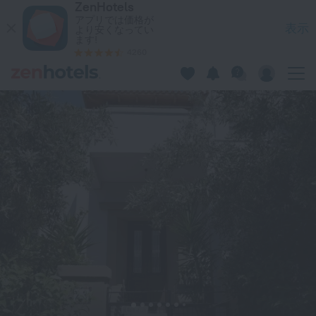
ZenHotels
Karolos House Close To Athenian Riviera in AlimosをZen
アプリでは価格が
表示
より安くなってい
ます!
4260