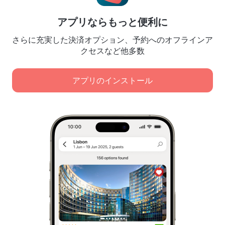
予約規約
パートナー様向け
アプリならもっと便利に
宿泊施設所有者様向け
さらに充実した決済オプション、予約へのオフラインア
旅行代理店様向け
クセスなど他多数
法人顧客様向け
Affiliate program
アプリのインストール
弊社は、コンテンツ、広告、トラフィック分析の目的で
安全な決済
クッキーを使用します。データは弊社のパートナーに転
大手決済システムにより、データは安全に保護されます。
送されます。[同意する] をクリックすると、
クッキーの使用に関するポリシー
および
Googleのプライバシーポリシー
に同意したことになりま
す。
個人情報の保管および取扱に関するポリシー
デジタルサービス法
すべてを承諾
Leaside Services Limited, reg.no HE342401, Business Address: 17 Karaiskaki
Street, Office 22, Agaia Triada, Limassol, Cyprus, 3032
必須クッキーのみを承諾
欧州連合商標