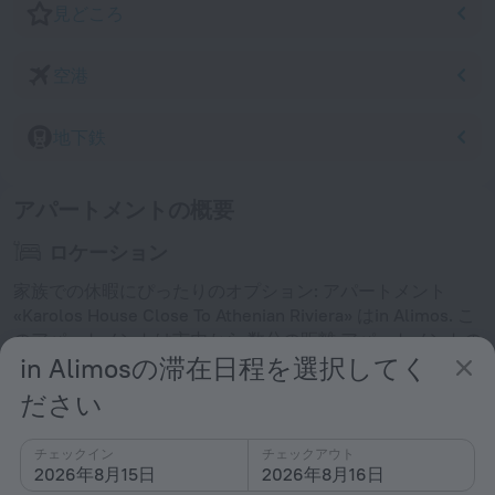
見どころ
空港
地下鉄
アパートメントの概要
ロケーション
家族での休暇にぴったりのオプション: アパートメント
«Karolos House Close To Athenian Riviera» はin Alimos. こ
のアパートメントは市内から 数分の距離 アパートメントの
in Alimosの滞在日程を選択してく
周辺エリアを徒歩で散策いただけます。周辺のスポット:
Argyroupoli, Stavros Niarchos Foundation Cultural Center
ださい
および New Acropolis Museum.
チェックイン
チェックアウト
アパートメントに関する情報
2026年8月15日
2026年8月16日