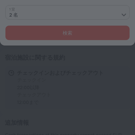
コンセントの種類
Cタイプ
1 室
2 名
230 V / 50 Hz
Cタイプ
(アース線あり)
検索
230 V / 50 Hz
ホテル情報を表示する
宿泊施設に関する規約
チェックインおよびチェックアウト
チェックイン
22:00以降
チェックアウト
12:00まで
追加情報
Cash transactions at this property cannot exceed EUR