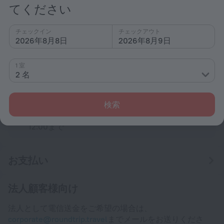
てください
(アース線あり)
120 V / 60 Hz
ホテル情報を表示する
チェックイン
チェックアウト
2026年8月8日
2026年8月9日
宿泊施設に関する規約
1 室
2 名
チェックインおよびチェックアウト
チェックイン
14:00以降
検索
チェックアウト
12:00まで
お支払い
法人顧客様向け
法人として電信送金をご希望の場合は、
corporate@roundtrip.travel
までメールをお送りくださ