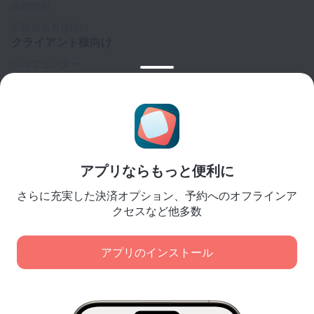
採用情報
広報担当者様向け
クライアント様向け
ヘルプセンター
カスタマーサポート
トラベルブログ
クッキーに関する設定
予約規約
パートナー様向け
アプリならもっと便利に
宿泊施設所有者様向け
さらに充実した決済オプション、予約へのオフラインア
旅行代理店様向け
クセスなど他多数
法人顧客様向け
Affiliate program
アプリのインストール
弊社は、コンテンツ、広告、トラフィック分析の目的で
安全な決済