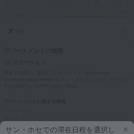
500 m
© OpenStreetMap contributors
OpenStreetMap
空港
アパートメントの概要
ロケーション
団体での旅行に最適: アパートメント «Rohrmoser
Corporate Apartments» はサン・ホセで. このアパートメン
トは市内から 市内中心地から6km。
アパートメントに関する情報
コンセントの種類
Aタイプ
120 V / 60 Hz
サン・ホセでの滞在日程を選択し
Aタイプ