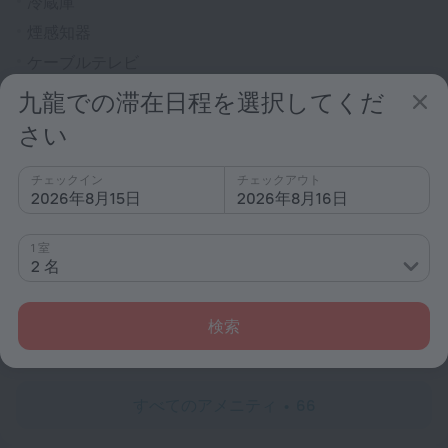
冷蔵庫
煙感知器
ケーブルテレビ
TV
九龍での滞在日程を選択してくだ
ミニバー
さい
ヘアドライヤー
シャワー/バスタブ
チェックイン
チェックアウト
2026年8月15日
2026年8月16日
1 室
シャワー
2 名
リネン
スリッパ
検索
アメニティ
すべてのアメニティ
66