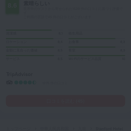
素晴らしい
8.6
世界中のゲストから寄せられた1539 件の口コミに基づく評価で
す
ご利用の言語で45 件の口コミがございます
清潔感
8,1
衛生用品
ロケーション
8,4
お食事
8,3
金額に見合った価値
8,5
客室
8,3
サービス
8,5
Wi-Fiのサービス品質
10
TripAdvisor
1275 件の口コミ
口コミを読む (45)
トップページ
中華人民共和国
九龍
Stanford Hotel