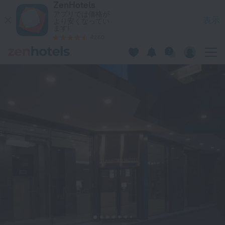
ZenHotels
Stanford Hotel 九龍でをZenHotels.comで今すぐ予約
アプリでは価格が
表示
より安くなってい
ます!
4260