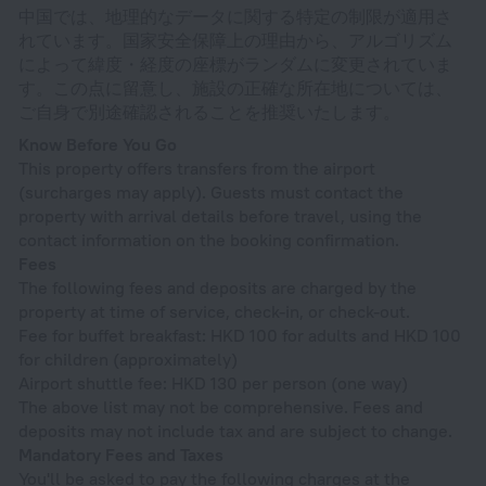
中国では、地理的なデータに関する特定の制限が適用さ
れています。国家安全保障上の理由から、アルゴリズム
によって緯度・経度の座標がランダムに変更されていま
す。この点に留意し、施設の正確な所在地については、
ご自身で別途確認されることを推奨いたします。
Know Before You Go
This property offers transfers from the airport
(surcharges may apply). Guests must contact the
property with arrival details before travel, using the
contact information on the booking confirmation.
Fees
The following fees and deposits are charged by the
property at time of service, check-in, or check-out.
Fee for buffet breakfast: HKD 100 for adults and HKD 100
for children (approximately)
Airport shuttle fee: HKD 130 per person (one way)
The above list may not be comprehensive. Fees and
deposits may not include tax and are subject to change.
Mandatory Fees and Taxes
You'll be asked to pay the following charges at the