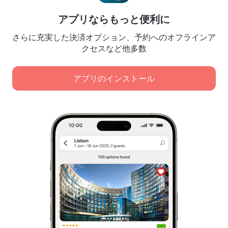
予約規約
パートナー様向け
アプリならもっと便利に
宿泊施設所有者様向け
さらに充実した決済オプション、予約へのオフラインア
旅行代理店様向け
クセスなど他多数
法人顧客様向け
Affiliate program
アプリのインストール
弊社は、コンテンツ、広告、トラフィック分析の目的で
安全な決済
クッキーを使用します。データは弊社のパートナーに転
大手決済システムにより、データは安全に保護されます。
送されます。[同意する] をクリックすると、
クッキーの使用に関するポリシー
および
Googleのプライバシーポリシー
に同意したことになりま
す。
個人情報の保管および取扱に関するポリシー
デジタルサービス法
すべてを承諾
Leaside Services Limited, reg.no HE342401, Business Address: 17 Karaiskaki
Street, Office 22, Agaia Triada, Limassol, Cyprus, 3032
必須クッキーのみを承諾
欧州連合商標