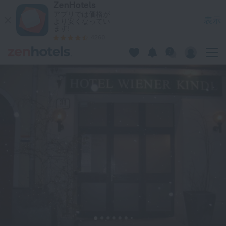
ZenHotels
Wiener Kindl ウィーンでをZenHotels.comで今すぐ予約
アプリでは価格が
表示
より安くなってい
ます!
4260