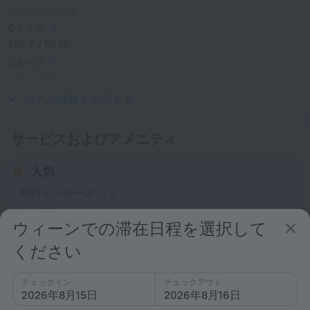
コンセントの種類
Cタイプ
230 V / 50 Hz
Cタイプ
(アース線あり)
230 V / 50 Hz
ホテル情報を表示する
サービスおよびアメニティ
人気
無料インターネット
駐車場
ウィーンでの滞在日程を選択して
子供に最適
ください
ペット可
概要
チェックイン
チェックアウト
2026年8月15日
2026年8月16日
エレベーター