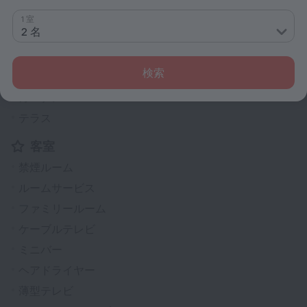
禁煙施設
1 室
2 名
暖房
新聞
検索
チケットの手配
ガーデン
テラス
客室
禁煙ルーム
ルームサービス
ファミリールーム
ケーブルテレビ
ミニバー
ヘアドライヤー
薄型テレビ