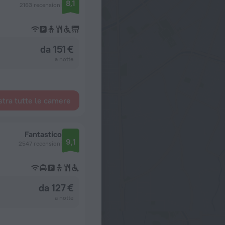
8,1
2163 recensioni
da 151 €
a notte
tra tutte le camere
Fantastico
9,1
2547 recensioni
da 127 €
a notte