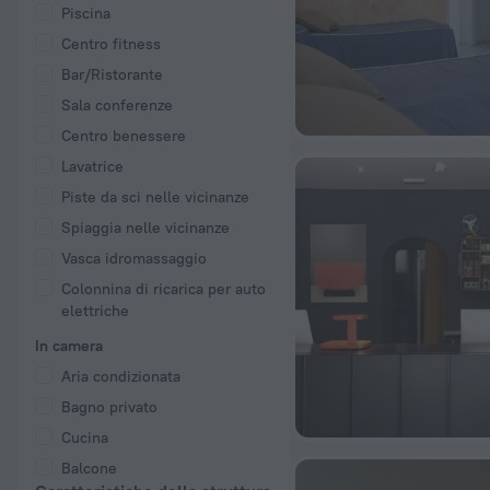
Piscina
Centro fitness
Bar/Ristorante
Sala conferenze
Centro benessere
Lavatrice
Piste da sci nelle vicinanze
Spiaggia nelle vicinanze
Vasca idromassaggio
Colonnina di ricarica per auto
elettriche
In camera
Aria condizionata
Bagno privato
Cucina
Balcone