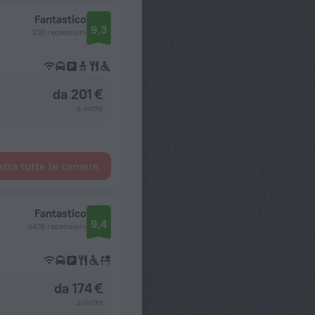
Fantastico
9,3
210 recensioni
da 201 €
a notte
tra tutte le camere
Fantastico
9,4
3416 recensioni
da 174 €
a notte