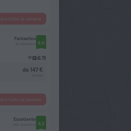
tra tutte le camere
Fantastico
9,6
12 recensioni
da 147 €
a notte
tra tutte le camere
Eccellente
8,2
245 recensioni