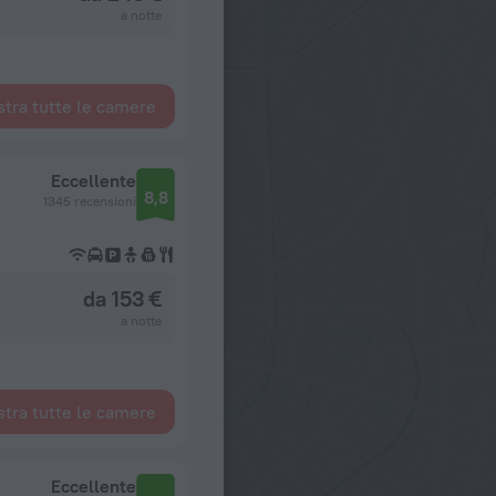
a notte
tra tutte le camere
Eccellente
8,8
1345 recensioni
da 153 €
a notte
tra tutte le camere
Eccellente