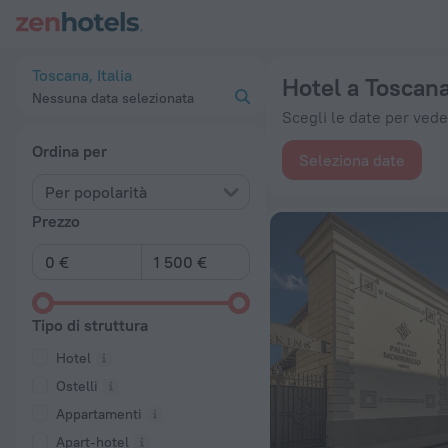
Le 20 migliori Hotel a Toscana 2026 da 84 € - Prenota ora su
Toscana, Italia
Hotel a Toscan
Nessuna data selezionata
Scegli le date per veder
Ordina per
Seleziona date
Per popolarità
Prezzo
Tipo di struttura
Hotel
Ostelli
Appartamenti
Apart-hotel