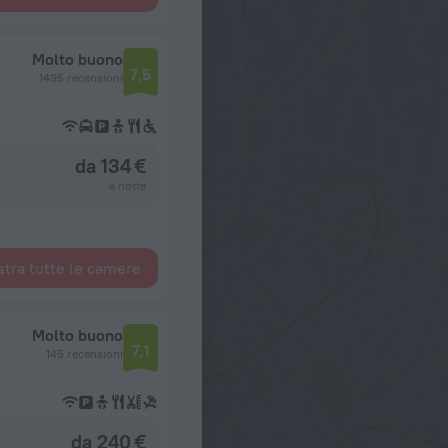
Molto buono
7,5
1495 recensioni
da 134 €
a notte
tra tutte le camere
Molto buono
7,1
145 recensioni
da 240 €