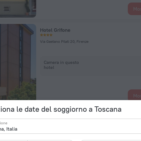
Mos
Hotel Grifone
Via Gaetano Pilati 20, Firenze
Camera in questo
hotel
Mos
iona le date del soggiorno a Toscana
Bagni di Pisa Palace & Thermal Spa
zione
Largo Percy Bysshe Shelley, 18, San Giuliano Terme