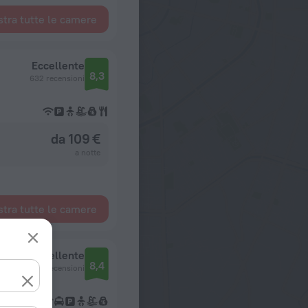
tra tutte le camere
Eccellente
8,3
632 recensioni
da 109 €
a notte
tra tutte le camere
Eccellente
8,4
1528 recensioni