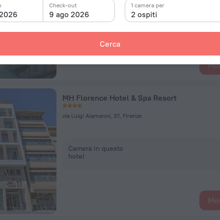
n
Check-out
1 camera per
Camera in questo
 2026
9 ago 2026
2 ospiti
hotel
Cerca
Mos
MH Florence Hotel & Spa Resort
via Luigi Alamanni, 37, Firenze
Camera in questo
hotel
Mos