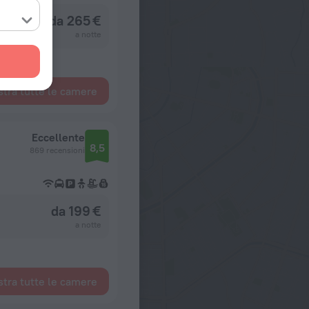
da 265 €
a notte
tra tutte le camere
Eccellente
8,5
869 recensioni
da 199 €
a notte
tra tutte le camere