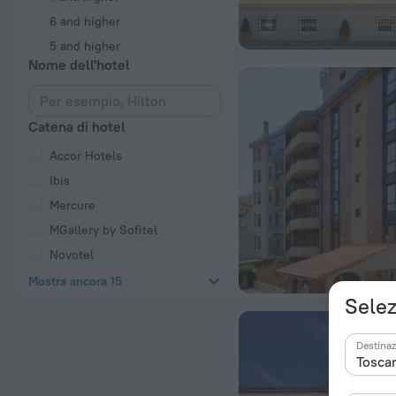
6 and higher
5 and higher
Nome dell'hotel
Catena di hotel
Accor Hotels
Ibis
Mercure
MGallery by Sofitel
Novotel
Mostra ancora 15
Selez
Destina