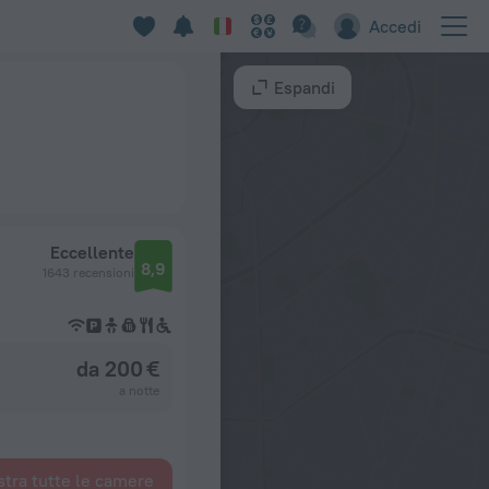
Accedi
Espandi
Eccellente
8,9
1643 recensioni
da 200 €
a notte
tra tutte le camere