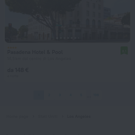
Pasadena Hotel & Pool
8,1
14,5 km dal centro di Los Angeles
da 148 €
a notte
1
2
3
4
5
198
Home page
Stati Uniti
Los Angeles