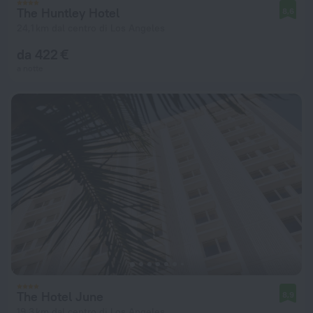
The Huntley Hotel
8,6
24,1 km dal centro di Los Angeles
da 422 €
a notte
The Hotel June
8,9
19,3 km dal centro di Los Angeles