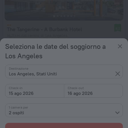
The Tangerine - A Burbank Hotel
9,2
14,3 km dal centro di Los Angeles
Seleziona le date del soggiorno a
da 172 €
a notte
Los Angeles
Destinazione
Los Angeles, Stati Uniti
Check-in
Check-out
15 ago 2026
16 ago 2026
1 camera per
2 ospiti