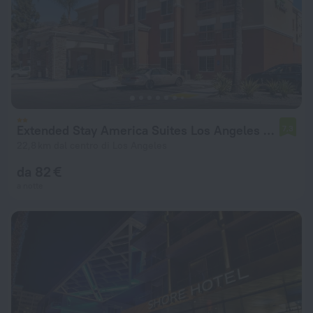
Extended Stay America Suites Los Angeles Monrovia
7,3
22,8 km dal centro di Los Angeles
da 82 €
a notte