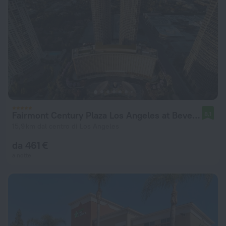
Fairmont Century Plaza Los Angeles at Beverly Hills
8,1
15,9 km dal centro di Los Angeles
da 461 €
a notte