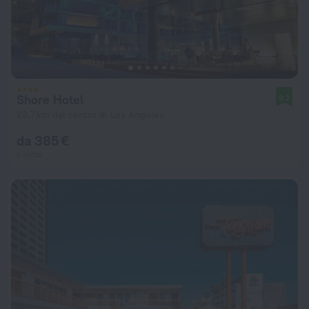
Shore Hotel
9,2
23,7 km dal centro di Los Angeles
da 385 €
a notte