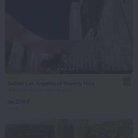
Sofitel Los Angeles at Beverly Hills
8,6
12,6 km dal centro di Los Angeles
da 274 €
a notte