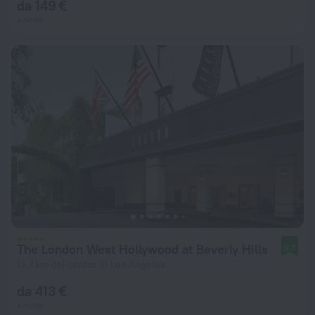
da 149 €
a notte
The London West Hollywood at Beverly Hills
9,2
13,7 km dal centro di Los Angeles
da 413 €
a notte