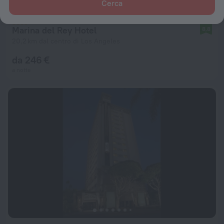
Cerca
Marina del Rey Hotel
8,8
20,2 km dal centro di Los Angeles
da 246 €
a notte