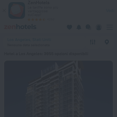
ZenHotels
Le 20 migliori Hotel a Los Angeles 2026 da 82 € - Prenota or
Le tariffe sono più
Vedi
vantaggiose
sull'app!
4260
Los Angeles, Stati Uniti
Nessuna data selezionata
Hotel a Los Angeles
: 3955 opzioni disponibili