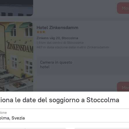
Mos
Hotel Zinkensdamm
Zinkens väg 20, Stoccolma
1,9 km dal centro di Stoccolma
467 m dalla stazione della metro Zinkensdamm
Camera in questo
hotel
Mos
iona le date del soggiorno a Stoccolma
Corner Hotel
zione
Radmansgatan 69, Stoccolma
1,8 km dal centro di Stoccolma
274 m dalla stazione della metro Rådmansgatan