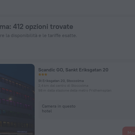
su ZenHotels.com
lma
: 412 opzioni trovate
e la disponibilità e le tariffe esatte.
Scandic GO, Sankt Eriksgatan 20
St Eriksgatan 20, Stoccolma
2,4 km dal centro di Stoccolma
98 m dalla stazione della metro Fridhemsplan
Camera in questo
hotel
Mos