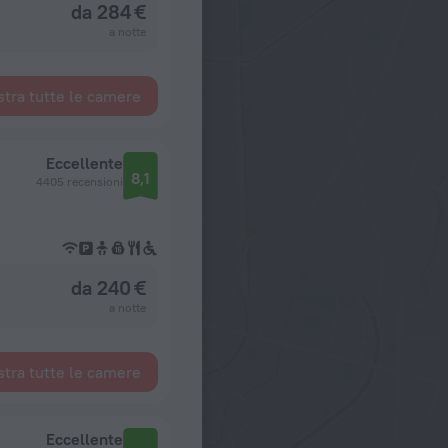
da 284 €
a notte
tra tutte le camere
Eccellente
8,1
4405 recensioni
da 240 €
a notte
tra tutte le camere
Eccellente