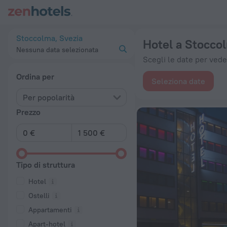
Le 20 migliori Hotel a Stoccolma 2026 da 82 € - Prenota ora 
Stoccolma, Svezia
Hotel a Stocco
Nessuna data selezionata
Scegli le date per veder
Ordina per
Seleziona date
Per popolarità
Prezzo
Tipo di struttura
Hotel
Ostelli
Appartamenti
Apart-hotel