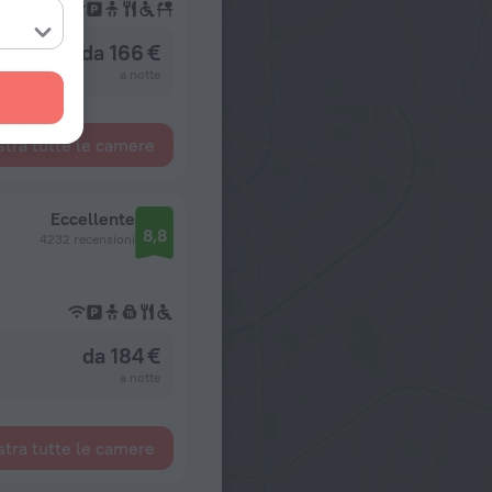
da 166 €
a notte
tra tutte le camere
Eccellente
8,8
4232 recensioni
da 184 €
a notte
tra tutte le camere