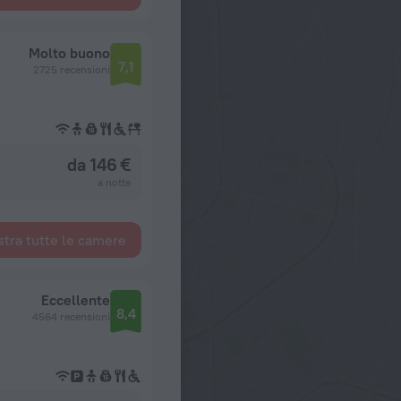
Molto buono
7,1
2725 recensioni
da 146 €
a notte
tra tutte le camere
Eccellente
8,4
4564 recensioni