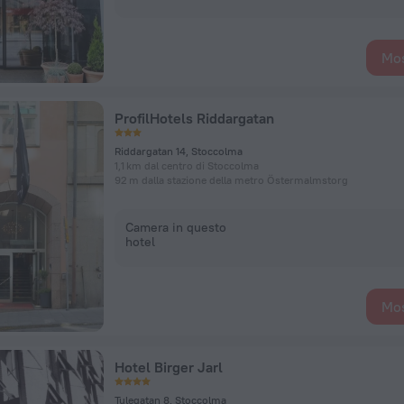
Mos
ProfilHotels Riddargatan
Riddargatan 14, Stoccolma
1,1 km dal centro di Stoccolma
92 m dalla stazione della metro Östermalmstorg
Camera in questo
hotel
Mos
Hotel Birger Jarl
Tulegatan 8, Stoccolma