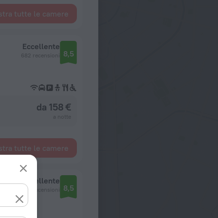
tra tutte le camere
Eccellente
8,5
682 recensioni
da 158 €
a notte
tra tutte le camere
Eccellente
8,5
1330 recensioni