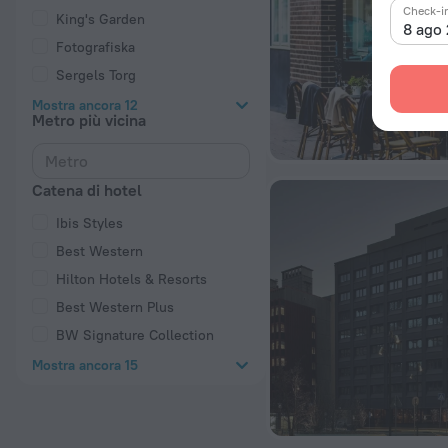
Check-i
King's Garden
8 ago
Fotografiska
Sergels Torg
Mostra ancora 12
Metro più vicina
Catena di hotel
Ibis Styles
Best Western
Hilton Hotels & Resorts
Best Western Plus
BW Signature Collection
Mostra ancora 15