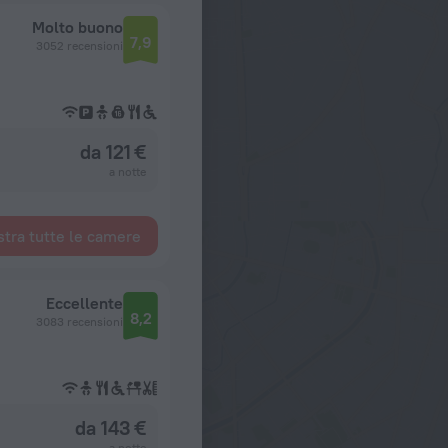
Molto buono
7,9
3052 recensioni
da 121 €
a notte
tra tutte le camere
Eccellente
8,2
3083 recensioni
da 143 €
a notte