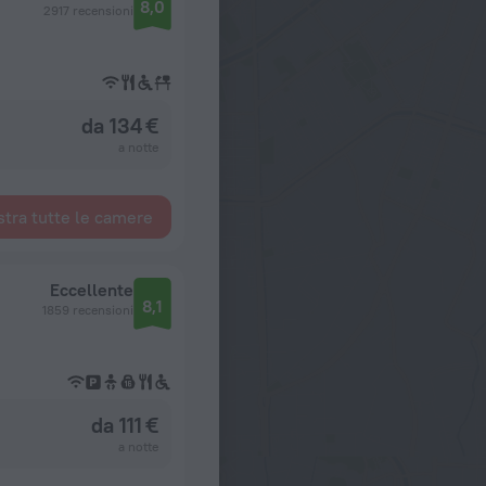
8,0
2917 recensioni
da 134 €
a notte
tra tutte le camere
Eccellente
8,1
1859 recensioni
da 111 €
a notte