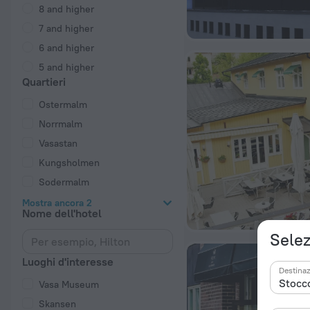
8 and higher
7 and higher
6 and higher
5 and higher
Quartieri
Ostermalm
Norrmalm
Vasastan
Kungsholmen
Sodermalm
Mostra ancora 2
Nome dell'hotel
Selez
Luoghi d'interesse
Destina
Vasa Museum
Skansen