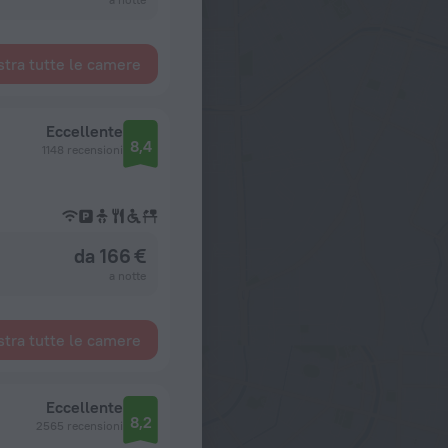
tra tutte le camere
Eccellente
8,4
1148 recensioni
da 166 €
a notte
tra tutte le camere
Eccellente
8,2
2565 recensioni