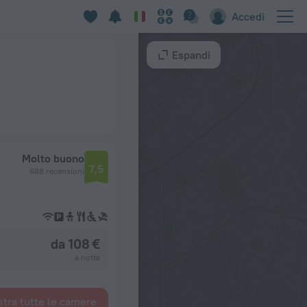
Accedi
Espandi
Molto buono
7,5
688 recensioni
da 108 €
a notte
tra tutte le camere