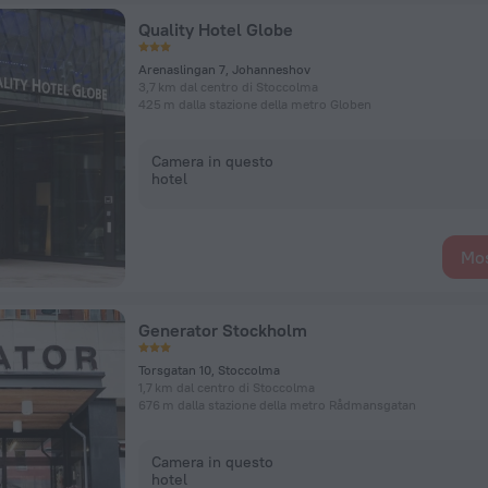
Quality Hotel Globe
Arenaslingan 7, Johanneshov
3,7 km dal centro di Stoccolma
425 m dalla stazione della metro Globen
Camera in questo
hotel
Mos
Generator Stockholm
Torsgatan 10, Stoccolma
1,7 km dal centro di Stoccolma
676 m dalla stazione della metro Rådmansgatan
Camera in questo
hotel