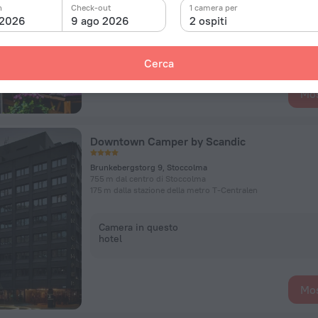
n
Check-out
1 camera per
 2026
9 ago 2026
2 ospiti
Camera in questo
hotel
Cerca
Mos
Downtown Camper by Scandic
Brunkebergstorg 9, Stoccolma
755 m dal centro di Stoccolma
175 m dalla stazione della metro T-Centralen
Camera in questo
hotel
Mos