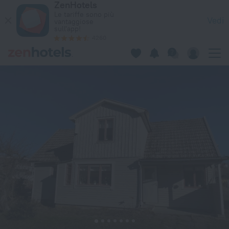
ZenHotels
Villa Violen belägen i centrala Borgholm, Öland nära badplat
Le tariffe sono più
Vedi
vantaggiose
sull'app!
4260