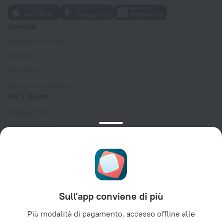
Azienda
L'azienda e il team
Contatti
Lavora con noi
Comunicati stampa
Per i clienti
Guida e FAQ
Servizio clienti
Blog di viaggio
Impostazioni dei cookie
Termini e condizioni di prenotazione
Per i partner
Sull'app conviene di più
Per le strutture ricettive
Per le agenzie di viaggio
Più modalità di pagamento, accesso offline alle