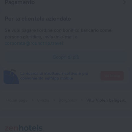
Pagamento
Per la clientela aziendale
Se vuoi pagare l'ordine con bonifico bancario come
persona giuridica, invia un'e-mail a
corporate@roundtrip.travel
Scopri di più
La ricerca di strutture ricettive è più
Vai all'app
conveniente sull'app mobile
Home page
Svezia
Borgholm
Villa Violen belägen i centrala Borgholm, Öland nära badplats.