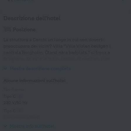
Descrizione dell'hotel
Posizione
La struttura a Cerchi un luogo in cui non doverti
preoccupare dei vicini? Villa "Villa Violen belägen i
centrala Borgholm, Öland nära badplats." si trova a
Borgholm. Questa villa t In centro. Al mattino, puoi
sorseggiare il tuo caffè ammirando la città dalla finestra.
Mostra descrizione completa
Alcune informazioni sull'hotel
Tipo di presa
Tipo C
230 V/50 Hz
Tipo C
(con messa a terra)
230 V/50 Hz
Mostra info sull'hotel