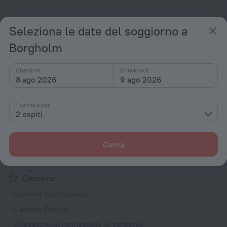
Servizi e strutture
Seleziona le date del soggiorno a
Popolari
Borgholm
Parcheggio
Check-in
Check-out
Adatto ai bambini
8 ago 2026
9 ago 2026
Bar o ristorante
Spiaggia nelle vicinanze
1 camera per
2 ospiti
Generali
Struttura non fumatori
Cerca
Giardino
Camere
Camere non fumatori
Camera Family
Rilevatore di monossido di carbonio