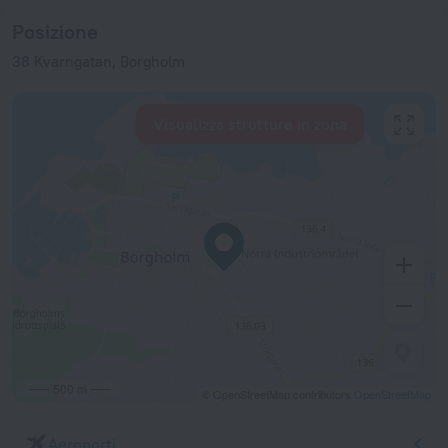
Posizione
38 Kvarngatan, Borgholm
Visualizza strutture in zona
500 m
© OpenStreetMap contributors
OpenStreetMap
Aeroporti