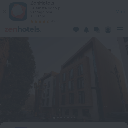
ZenHotels
Monday Hotel a Tbilisi — Prenota ora su ZenHotels.com
Le tariffe sono più
Vedi
vantaggiose
sull'app!
4260