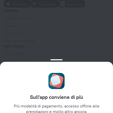
Azienda
L'azienda e il team
Contatti
Lavora con noi
Comunicati stampa
Per i clienti
Guida e FAQ
Servizio clienti
Blog di viaggio
Impostazioni dei cookie
Termini e condizioni di prenotazione
Per i partner
Sull'app conviene di più
Per le strutture ricettive
Per le agenzie di viaggio
Più modalità di pagamento, accesso offline alle
prenotazioni e molto altro ancora.
Per la clientela aziendale