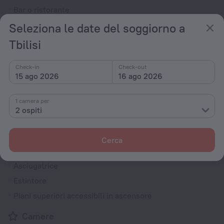
Bar o ristorante
Seleziona le date del soggiorno a
Generali
Tbilisi
Aria condizionata
Reception 24/7
Check-in
Check-out
Ascensore
15 ago 2026
16 ago 2026
Aree fumatori
1 camera per
Giardino
2 ospiti
TV nella hall
Terrazza
Cerca
Check-out posticipato
Asciugatrice
Estintore
Piani superiori accessibili in ascensore
Camere