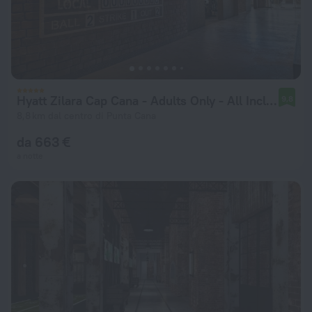
Hyatt Zilara Cap Cana ‐ Adults Only ‐ All Inclusive
9,8
8,8 km dal centro di Punta Cana
da 663 €
a notte