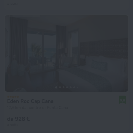
a notte
Eden Roc Cap Cana
9,6
12,6 km dal centro di Punta Cana
da 928 €
a notte