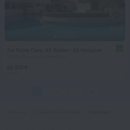
Zel Punta Cana, All Suites - All inclusive
9,2
14,1 km dal centro di Punta Cana
da 310 €
a notte
1
2
3
4
5
100
Home page
Repubblica Dominicana
Punta Cana