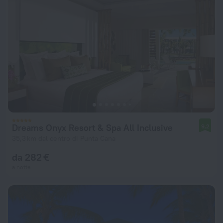
Dreams Onyx Resort & Spa All Inclusive
9,2
35,3 km dal centro di Punta Cana
da 282 €
a notte