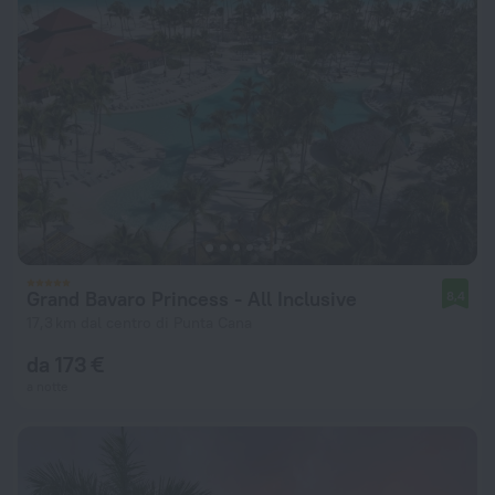
Grand Bavaro Princess - All Inclusive
8,4
17,3 km dal centro di Punta Cana
da 173 €
a notte