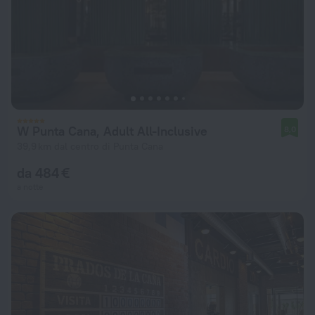
W Punta Cana, Adult All-Inclusive
8,0
39,9 km dal centro di Punta Cana
da 484 €
a notte