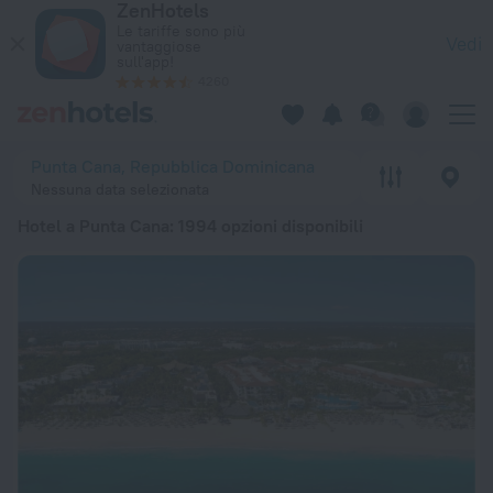
ZenHotels
Le 20 migliori Hotel a Punta Cana 2026 da 132 € - Prenota or
Le tariffe sono più
Vedi
vantaggiose
sull'app!
4260
Punta Cana, Repubblica Dominicana
Nessuna data selezionata
Hotel a Punta Cana
: 1994 opzioni disponibili