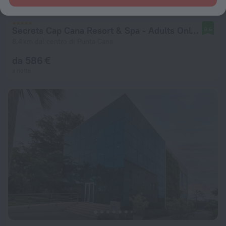
Secrets Cap Cana Resort & Spa - Adults Only - All Inclusive
9,6
8,4 km dal centro di Punta Cana
da 586 €
a notte