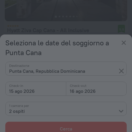
Hyatt Ziva Cap Cana - All Inclusive
9,8
8,7 km dal centro di Punta Cana
Seleziona le date del soggiorno a
da 670 €
Punta Cana
a notte
Destinazione
Punta Cana, Repubblica Dominicana
Check-in
Check-out
15 ago 2026
16 ago 2026
1 camera per
2 ospiti
Cerca