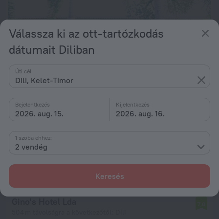
Válassza ki az ott-tartózkodás
dátumait Diliban
Úti cél
Dili, Kelet-Timor
Bejelentkezés
Kijelentkezés
2026. aug. 15.
2026. aug. 16.
Timor Lodge Hotel & Residence
7,0
1 szoba ehhez:
5,4 km távolságra a következőtől: Dili
2 vendég
ettől: 43 145 Ft
éjszakánként
Keresés
Gino's Hotel Lda
7,0
504 m távolságra a következőtől: Dili