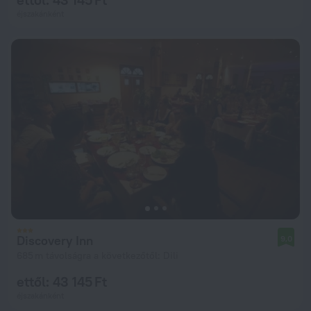
éjszakánként
Discovery Inn
9,0
685 m távolságra a következőtől: Dili
ettől: 43 145 Ft
éjszakánként