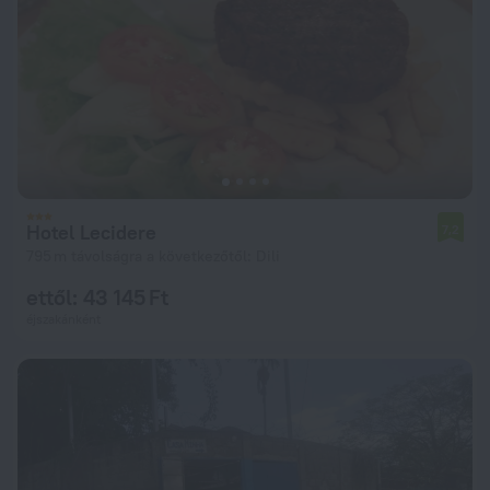
Hotel Lecidere
7,2
795 m távolságra a következőtől: Dili
ettől: 43 145 Ft
éjszakánként