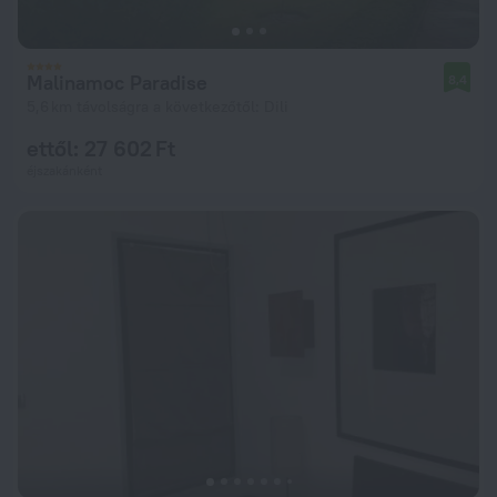
Malinamoc Paradise
8,4
5,6 km távolságra a következőtől: Dili
ettől: 27 602 Ft
éjszakánként