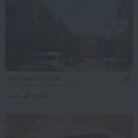
Palm Beach Hotel Dili
8,4
3,6 km távolságra a következőtől: Dili
ettől: 40 034 Ft
éjszakánként