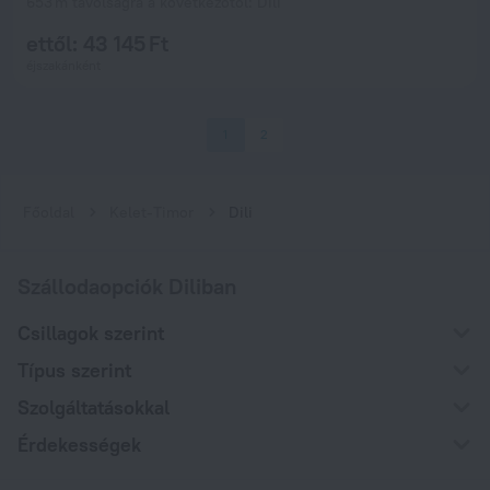
653 m távolságra a következőtől: Dili
ettől: 43 145 Ft
éjszakánként
1
2
Főoldal
Kelet-Timor
Dili
Szállodaopciók Diliban
Csillagok szerint
Típus szerint
Szolgáltatásokkal
Érdekességek