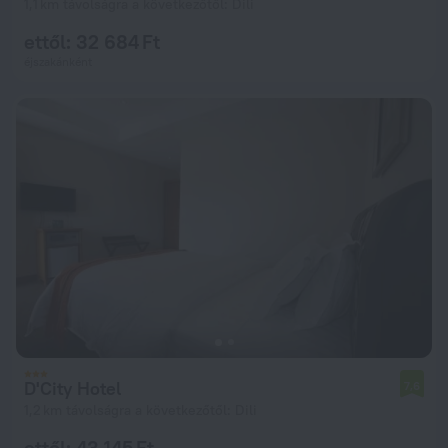
1,1 km távolságra a következőtől: Dili
ettől: 32 684 Ft
éjszakánként
D'City Hotel
7,6
1,2 km távolságra a következőtől: Dili
ettől: 43 145 Ft