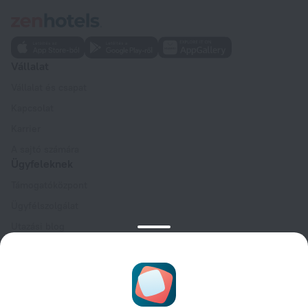
Vállalat
Vállalat és csapat
Kapcsolat
Karrier
A sajtó számára
Ügyfeleknek
Támogatóközpont
Ügyfélszolgálat
Utazási blog
Sütibeállítások
Foglalási feltételek
Partnereknek
Szállástulajdonosoknak