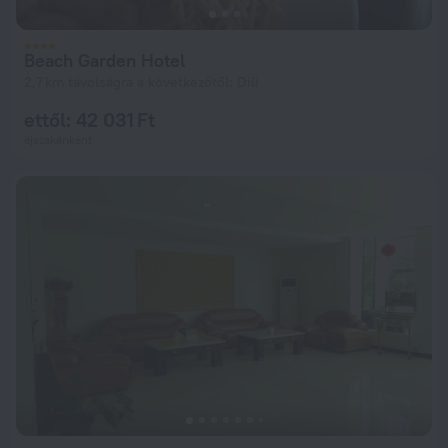
Beach Garden Hotel
2,7 km távolságra a következőtől: Dili
ettől: 42 031 Ft
éjszakánként