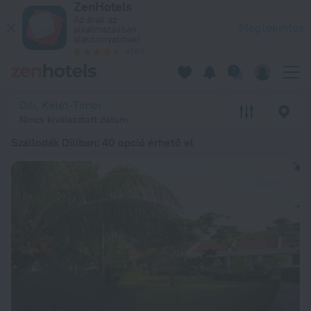
ZenHotels
A 20 legjobb Szállodák Diliban 20269 105 Ft ártól – Foglaljo
Az árak az
Megtekintés
alkalmazásban
alacsonyabbak!
4260
Dili, Kelet-Timor
Nincs kiválasztott dátum
Szállodák Diliban
: 40 opció érhető el