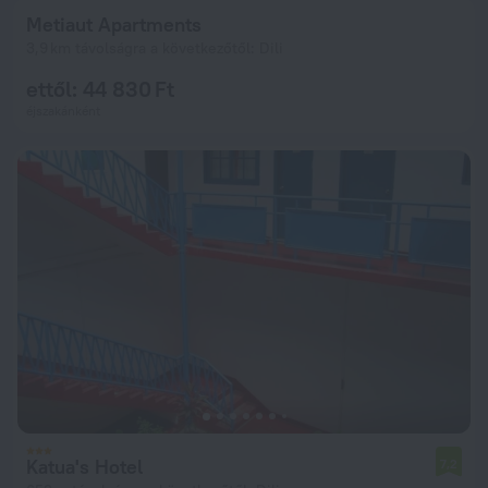
Metiaut Apartments
3,9 km távolságra a következőtől: Dili
ettől: 44 830 Ft
éjszakánként
Katua's Hotel
7,2