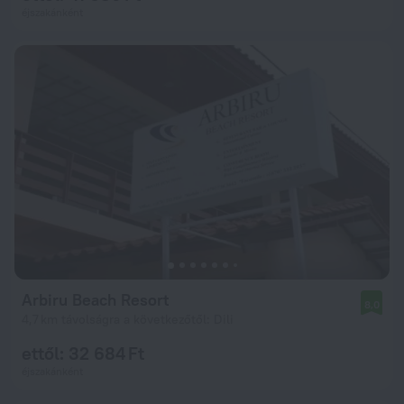
éjszakánként
Arbiru Beach Resort
8,0
4,7 km távolságra a következőtől: Dili
ettől: 32 684 Ft
éjszakánként