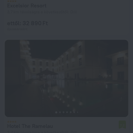
Excelsior Resort
3,7 km távolságra a következőtől: Dili
ettől: 32 890 Ft
éjszakánként
Hotel The Ramelau
7,2
3,4 km távolságra a következőtől: Dili