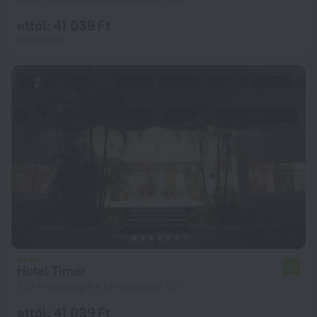
ettől: 41 039 Ft
éjszakánként
Hotel Timor
7,0
533 m távolságra a következőtől: Dili
ettől: 41 039 Ft