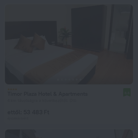
Timor Plaza Hotel & Apartments
8,6
4 km távolságra a következőtől: Dili
ettől: 53 483 Ft
éjszakánként