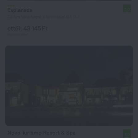
Esplanada
9,0
2,8 km távolságra a következőtől: Dili
ettől: 43 145 Ft
éjszakánként
Novo Turismo Resort & Spa
8,0