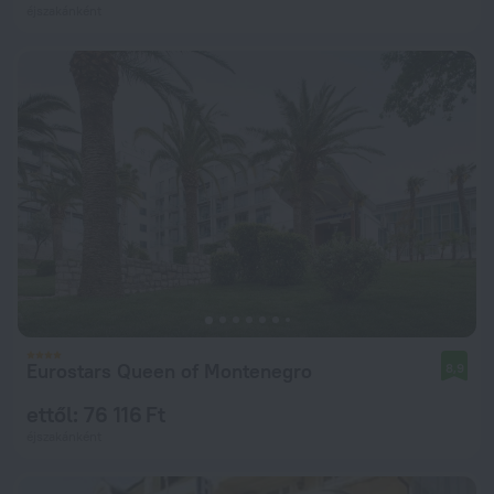
éjszakánként
Eurostars Queen of Montenegro
8,9
ettől: 76 116 Ft
éjszakánként