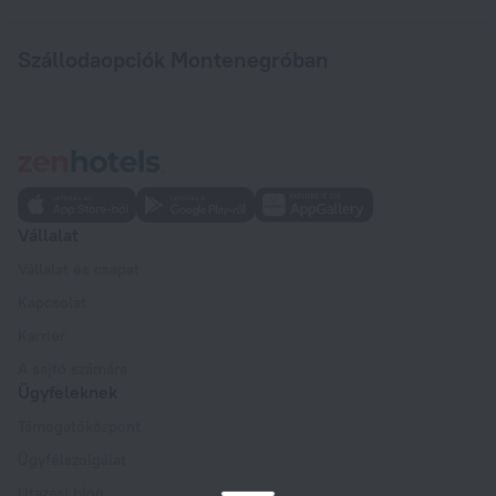
Szállodaopciók Montenegróban
Vállalat
Vállalat és csapat
Kapcsolat
Karrier
A sajtó számára
Ügyfeleknek
Támogatóközpont
Ügyfélszolgálat
Utazási blog