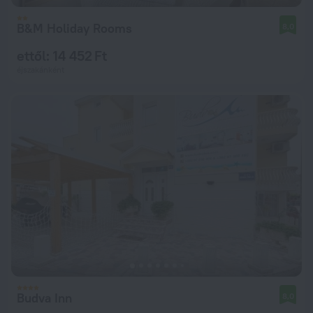
B&M Holiday Rooms
8,0
ettől: 14 452 Ft
éjszakánként
Budva Inn
8,0