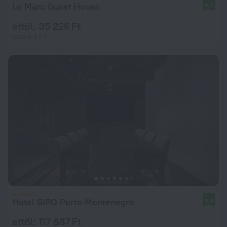
Le Marc Guest House
9,0
ettől: 35 226 Ft
éjszakánként
Hotel SIRO Porto Montenegro
9,8
ettől: 117 687 Ft