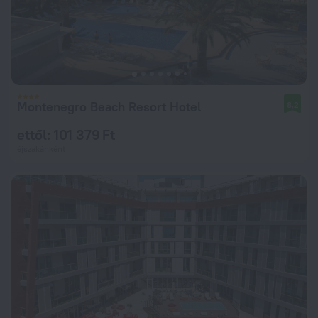
Montenegro Beach Resort Hotel
8,2
ettől: 101 379 Ft
éjszakánként