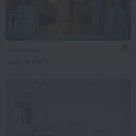
Hotel Evropa
8,1
ettől: 26 278 Ft
éjszakánként