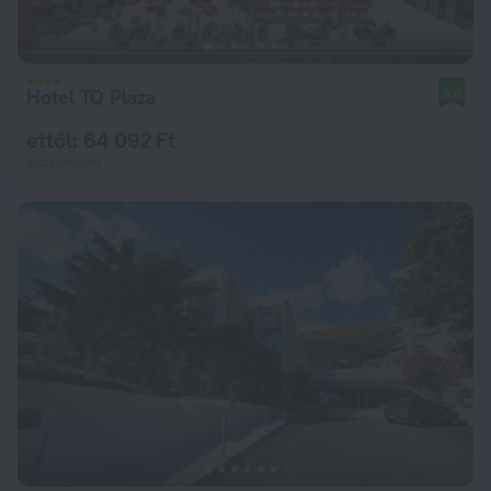
Hotel TQ Plaza
8,4
ettől: 64 092 Ft
éjszakánként