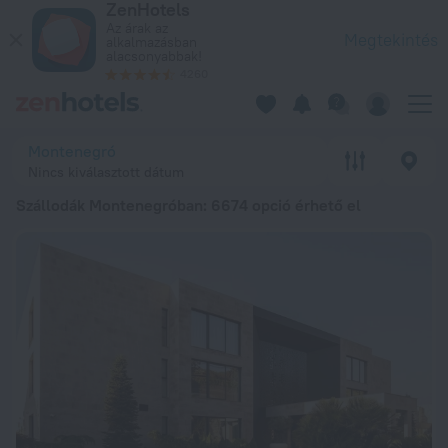
ZenHotels
A 20 legjobb Szállodák Montenegróban 202612 646 Ft ártól – 
Az árak az
Megtekintés
alkalmazásban
alacsonyabbak!
4260
Montenegró
Nincs kiválasztott dátum
Szállodák Montenegróban
: 6674 opció érhető el