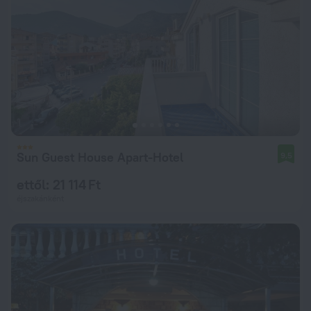
Sun Guest House Apart-Hotel
9,5
ettől: 21 114 Ft
éjszakánként