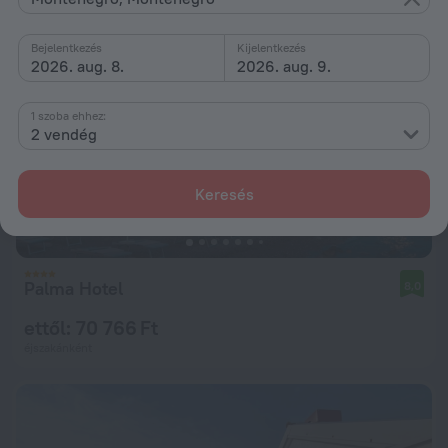
Bejelentkezés
Kijelentkezés
2026. aug. 8.
2026. aug. 9.
1 szoba ehhez:
2 vendég
Keresés
Palma Hotel
8,0
ettől: 70 766 Ft
éjszakánként