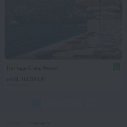
Heritage Grand Perast
9,0
ettől: 114 533 Ft
éjszakánként
1
2
3
4
5
334
Főoldal
Montenegró