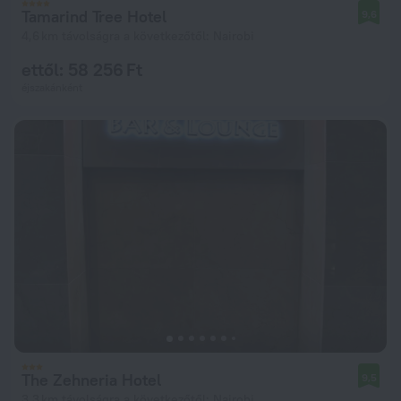
Tamarind Tree Hotel
9,6
4,6 km távolságra a következőtől: Nairobi
ettől: 58 256 Ft
éjszakánként
The Zehneria Hotel
9,5
3,3 km távolságra a következőtől: Nairobi