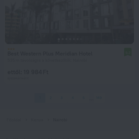
Best Western Plus Meridian Hotel
9,2
535 m távolságra a következőtől: Nairobi
ettől: 19 984 Ft
éjszakánként
1
2
3
4
5
149
Főoldal
Kenya
Nairobi