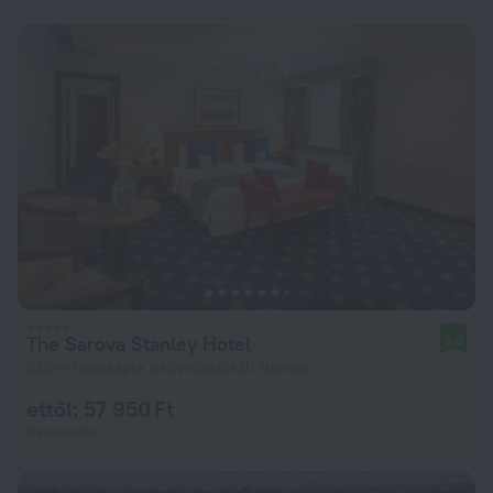
The Sarova Stanley Hotel
9,0
625 m távolságra a következőtől: Nairobi
ettől: 57 950 Ft
éjszakánként