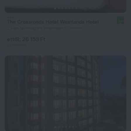
The Crossroads Hotel Westlands Hotel
9,0
2,4 km távolságra a következőtől: Nairobi
ettől: 26 153 Ft
éjszakánként