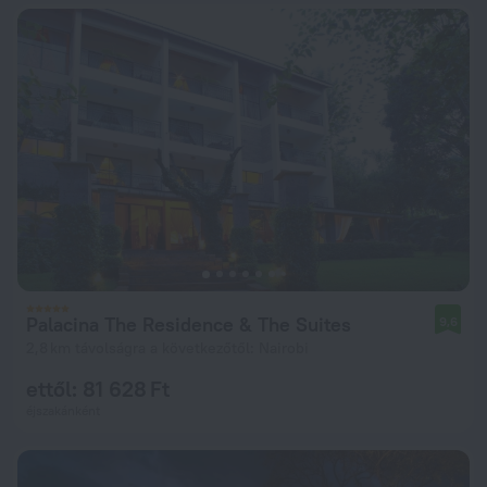
Palacina The Residence & The Suites
9,6
2,8 km távolságra a következőtől: Nairobi
ettől: 81 628 Ft
éjszakánként