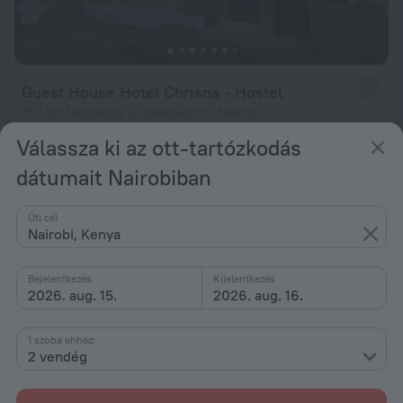
Guest House Hotel Chrisna - Hostel
2,0
15,6 km távolságra a következőtől: Nairobi
Válassza ki az ott-tartózkodás
ettől: 4 678 Ft
éjszakánként
dátumait Nairobiban
Úti cél
Nairobi, Kenya
Bejelentkezés
Kijelentkezés
2026. aug. 15.
2026. aug. 16.
1 szoba ehhez:
2 vendég