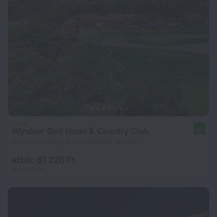
Windsor Golf Hotel & Country Club
8,4
8,9 km távolságra a következőtől: Nairobi
ettől: 61 226 Ft
éjszakánként