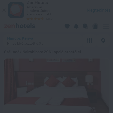
ZenHotels
A 20 legjobb Szállodák Nairobiban 20264 678 Ft ártól – Fogla
Az árak az
Megtekintés
alkalmazásban
alacsonyabbak!
4260
Nairobi, Kenya
Nincs kiválasztott dátum
Szállodák Nairobiban
: 2961 opció érhető el