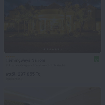
Hemingways Nairobi
9,4
14 km távolságra a következőtől: Nairobi
ettől: 297 855 Ft
éjszakánként