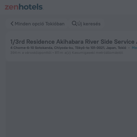
1/3rd Residence Akihabara River Side Service Apartment Toki
Minden opció Tokióban
Új keresés
1/3rd Residence Akihabara River Side Service
4 Chome-6-10 Sotokanda, Chiyoda-ku, Tōkyō-to 101-0021, Japan, Tokió
Meg
394 m
a városközponttól
811 m
a(z) Kasumigaseki metróállomástól