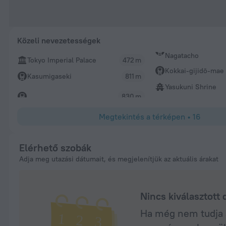
Közeli nevezetességek
Nagatacho
Tokyo Imperial Palace
472 m
Kokkai-gijidō-mae
Kasumigaseki
811 m
Yasukuni Shrine
830 m
Megtekintés a térképen
•
16
Elérhető szobák
Adja meg utazási dátumait, és megjelenítjük az aktuális árakat
Nincs kiválasztott
Ha még nem tudja a