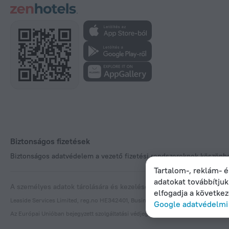
Biztonságos fizetések
Biztonságos adatvédelem a vezető fizetési rendszereknek köszönh
Tartalom-, reklám- é
adatokat továbbítju
A személyes adatok tárolására és kezelésére vonatkozó szabályzat
D
elfogadja a követke
Leaside Services Limited, reg.no HE342401, Business Address: 17 Karaiskaki Stre
Google adatvédelmi 
Az Európai Unióban bejegyzett szolgáltatási védjegy