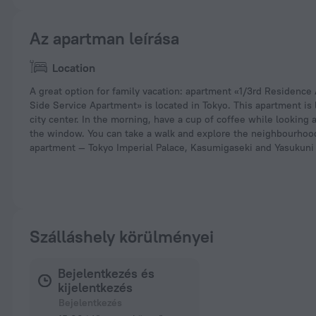
Az apartman leírása
Location
A great option for family vacation: apartment «1/3rd Residence
Side Service Apartment» is located in Tokyo. This apartment is 
city center. In the morning, have a cup of coffee while looking a
the window. You can take a walk and explore the neighbourhood
apartment — Tokyo Imperial Palace, Kasumigaseki and Yasukuni
Szálláshely körülményei
Bejelentkezés és
kijelentkezés
Bejelentkezés