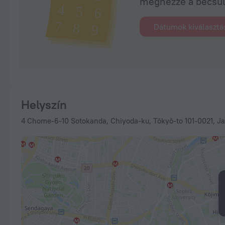
megnézze a becsült
Dátumok kiválasztá
Helyszín
4 Chome-6-10 Sotokanda, Chiyoda-ku, Tōkyō-to 101-0021, Ja