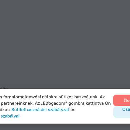
etően.
s forgalomelemzési célokra sütiket használunk. Az
Ös
k partnereinknek. Az „Elfogadom” gombra kattintva Ön
igitális szolgáltatási törvény
Csa
zőket:
Sütifelhasználási szabályzat
és
et, Office 22, Agaia Triada, Limassol, Cyprus, 3032
szabályai