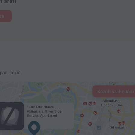
 árat!
sa
pan, Tokió
Közeli szállodák
1/3rd Residence
Akihabara River Side
Service Apartment