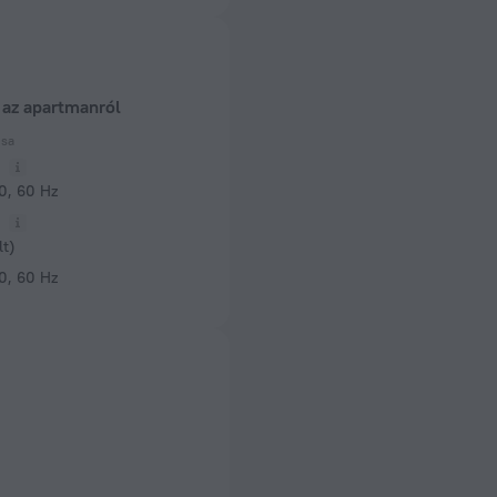
 az apartmanról
usa
ú
0, 60 Hz
ú
lt)
0, 60 Hz