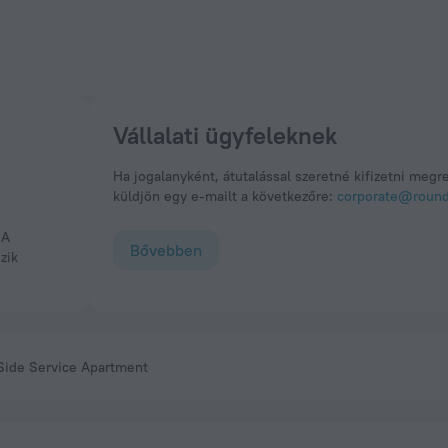
Vállalati ügyfeleknek
Ha jogalanyként, átutalással szeretné kifizetni megr
küldjön egy e-mailt a következőre:
corporate@roundt
Bővebben
zik
 Side Service Apartment