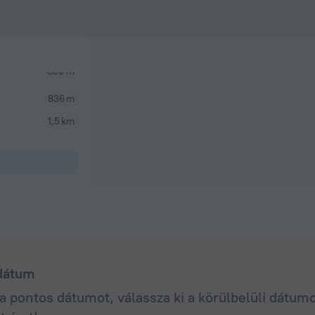
836 m
1,5 km
 dátum
 pontos dátumot, válassza ki a körülbelüli dátum