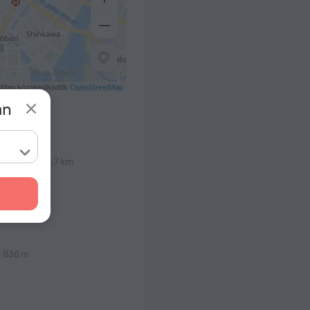
tMap közreműködők
OpenStreetMap
an
 km
l Airport
58,7 km
 m
836 m