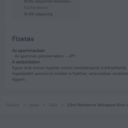
15:00 időpontot követően
Kijelentkezés
10:00 időpontig
Fizetés
Az apartmanban
Az apartman pénznemében – JPY
A weboldalon
Egyes árak online foglalás esetén bankkártyával is kifizethetők. A
foglalásáért promóciós kóddal is fizethet, amennyiben rendelke
eggyel.
Főoldal
Japán
Tokió
1/3rd Residence Akihabara River