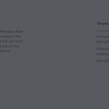
Tények
Aljzat típ
 Akihabara River
located in the
A típus
t the city from
100 V/5
 area of the
A típus
 Shrine.
(lefölde
100 V/5