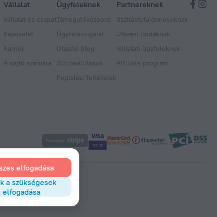
Vállalat
Ügyfeleknek
Partnereknek
Vállalat és csapat
Támogatóközpont
Szállástulajdonosoknak
Kapcsolat
Ügyfélszolgálat
Utazási irodáknak
Karrier
Utazási blog
Vállalati ügyfeleknek
A sajtó számára
Sütibeállítások
Affiliate program
Foglalási feltételek
szes elfogadása
k a szükségesek
elfogadása