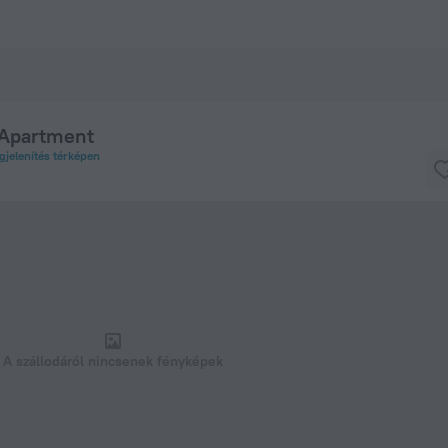
óban – Foglaljon most a következőn: ZenHotels.com
 Apartment
jelenítés térképen
A szállodáról nincsenek fényképek