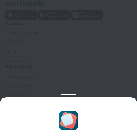
Vállalat
Vállalat és csapat
Kapcsolat
Karrier
A sajtó számára
Ügyfeleknek
Támogatóközpont
Ügyfélszolgálat
Utazási blog
Sütibeállítások
Foglalási feltételek
Partnereknek
Szállástulajdonosoknak