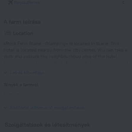
Repülőterek
A farm leírása
Location
«Rock Farm Slane - Glamping» is located in Slane. This
hotel is located nearby from the city center. You can take a
walk and explore the neighbourhood area of the hotel.
Places nearby: Phoenix Park, National Botanic Gardens and
Dublin Zoo.
Leírás kibontása
Tények a farmról
Aljzat típusa
G típusú
230 V/50 Hz
Szállodai információ megjelenítése
Szolgáltatások és létesítmények