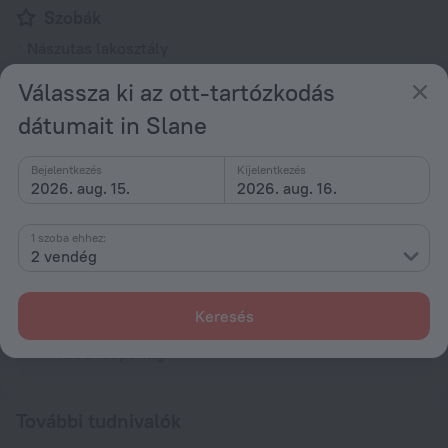
Szobák
Nászutas lakosztály
Nemdohányzó szobák
Válassza ki az ott-tartózkodás
dátumait in Slane
Minden szolgáltatás
36
Bejelentkezés
Kijelentkezés
2026. aug. 15.
2026. aug. 16.
Szálláshely körülményei
1 szoba ehhez:
Bejelentkezés és kijelentkezés
2 vendég
Bejelentkezés
15:00 időpontot követően
Keresés
Kijelentkezés
11:00 időpontig
További tudnivalók