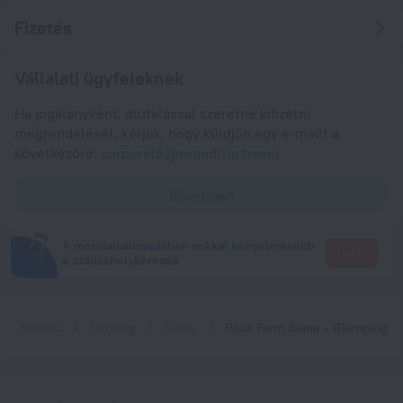
Fizetés
Vállalati ügyfeleknek
Ha jogalanyként, átutalással szeretné kifizetni
megrendelését, kérjük, hogy küldjön egy e-mailt a
következőre:
corporate@roundtrip.travel
Bővebben
A mobilalkalmazásban sokkal kényelmesebb
Ugrás
a szálláshelykeresés
Főoldal
Írország
Slane
Rock Farm Slane - Glamping