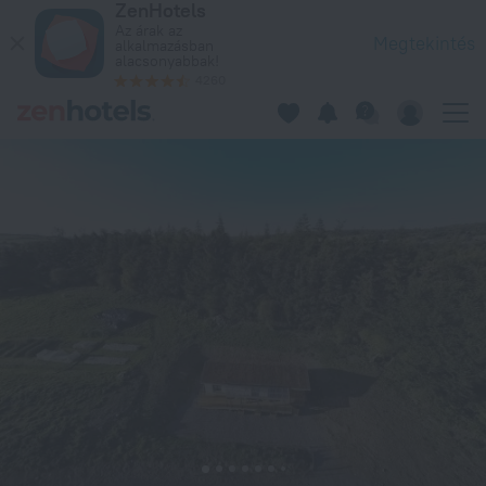
ZenHotels
Rock Farm Slane - Glamping in Slane – Foglaljon most a köve
Az árak az
Megtekintés
alkalmazásban
alacsonyabbak!
4260