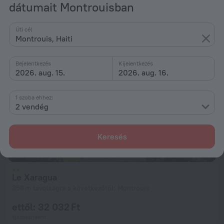
ettől: 32 032 Ft
dátumait Montrouisban
éjszakánként
Úti cél
Montrouis, Haiti
Bejelentkezés
Kijelentkezés
2026. aug. 15.
2026. aug. 16.
1 szoba ehhez:
2 vendég
Keresés
Le Xaragua
356 m távolságra a következőtől: Montrouis
ettől: 32 032 Ft
éjszakánként