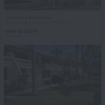
Le Dubourg Guesthouse
245 m távolságra a következőtől: Montrouis
ettől: 32 032 Ft
éjszakánként