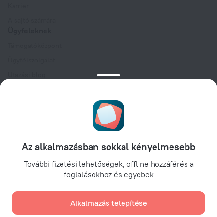
Karrier
A sajtó számára
Ügyfeleknek
Támogatóközpont
Ügyfélszolgálat
Utazási blog
Sütibeállítások
Foglalási feltételek
Partnereknek
Szállástulajdonosoknak
Utazási irodáknak
Az alkalmazásban sokkal kényelmesebb
Vállalati ügyfeleknek
További fizetési lehetőségek, offline hozzáférés a
Affiliate program
foglalásokhoz és egyebek
Alkalmazás telepítése
Biztonságos fizetések