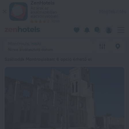
ZenHotels
A 20 legjobb Szállodák Montrouisban 202632 032 Ft ártól – F
Az árak az
Megtekintés
alkalmazásban
alacsonyabbak!
4260
Montrouis, Haiti
Nincs kiválasztott dátum
Szállodák Montrouisban
: 6 opció érhető el