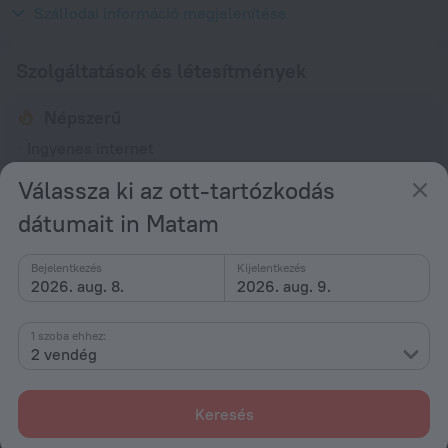
220 V/50 Hz
Szállodai információ megjelenítése
Szolgáltatások és létesítmények
Népszerű
Ingyenes internet
Bár vagy étterem
Válassza ki az ott-tartózkodás
Mozgáskorlátozott vendégeknek
dátumait in Matam
Általános
Bejelentkezés
Kijelentkezés
24 órás recepció
2026. aug. 8.
2026. aug. 9.
Felvonó/Lift
1 szoba ehhez:
Füstmentes szálláshely
2 vendég
Hozzáférhetőség
Kisegítő lehetőségek
Keresés
Kerekesszékkel hozzáférhető