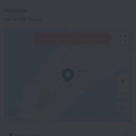
Helyszín
Rue Ro 128, Matam
Közeli szállodák megtekintése
500 m
© OpenStreetMap közreműködők
OpenStreetMap
Repülőterek