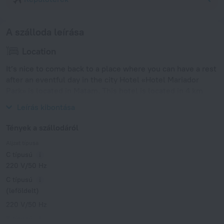
A szálloda leírása
Location
It’s nice to come back to a place where you can have a rest
after an eventful day in the city Hotel «Hotel Mariador
Park» is located in Matam. This hotel is located in 4 km
from the city center.
Leírás kibontása
Tények a szállodáról
Aljzat típusa
C típusú
220 V/50 Hz
C típusú
(leföldelt)
220 V/50 Hz
K típusú