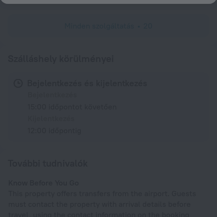
Minden szolgáltatás
20
Szálláshely körülményei
Bejelentkezés és kijelentkezés
Bejelentkezés
15:00 időpontot követően
Kijelentkezés
12:00 időpontig
További tudnivalók
Know Before You Go
This property offers transfers from the airport. Guests
must contact the property with arrival details before
travel, using the contact information on the booking