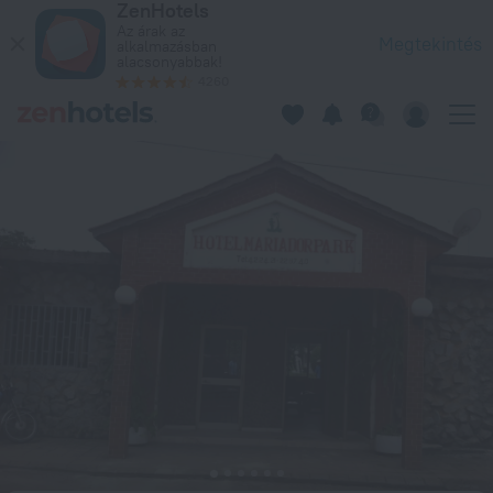
ZenHotels
Hotel Mariador Park in Matam – Foglaljon most a következőn:
Az árak az
Megtekintés
alkalmazásban
alacsonyabbak!
4260