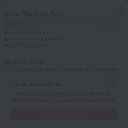
Hotel Mariador Park
6,0
Jó
1 értékelés
Rue Ro 128, Matam
3,6 km
a városközponttól
Megjelenítés térképen
Elérhető szobák
Adja meg utazási dátumait, és megjelenítjük az aktuális árakat
Nincs kiválasztott dátum
Ha még nem tudja a pontos dátumot, válassza ki a
körülbelüli dátumot, hogy megnézze a becsült árat!
Dátumok kiválasztása