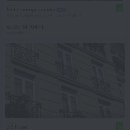
Hotel europe meidan
8,4
926 m távolságra a következőtől: Tbiliszi
ettől: 14 104 Ft
éjszakánként
A5 Hotel
9,2