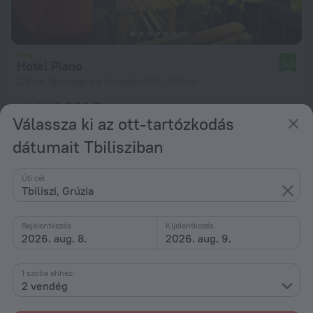
Hotel Piano
9,0
2,6 km távolságra a következőtől: Tbiliszi
ettől: 8 990 Ft
Válassza ki az ott-tartózkodás
éjszakánként
dátumait Tbilisziban
Úti cél
Tbiliszi, Grúzia
Bejelentkezés
Kijelentkezés
2026. aug. 8.
2026. aug. 9.
1 szoba ehhez:
2 vendég