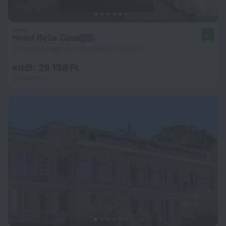
Hotel Bella Casa
9,1
1,3 km távolságra a következőtől: Tbiliszi
ettől: 29 138 Ft
éjszakánként