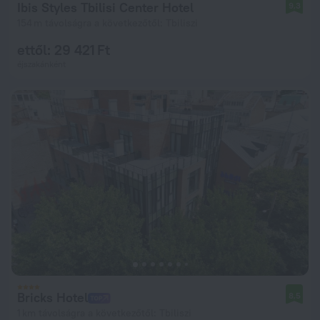
Ibis Styles Tbilisi Center Hotel
9,3
154 m távolságra a következőtől: Tbiliszi
ettől: 29 421 Ft
éjszakánként
Bricks Hotel
8,5
1 km távolságra a következőtől: Tbiliszi