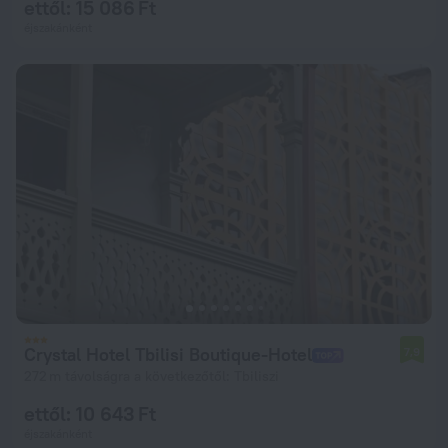
ettől: 15 086 Ft
éjszakánként
Crystal Hotel Tbilisi Boutique-Hotel
7,9
272 m távolságra a következőtől: Tbiliszi
ettől: 10 643 Ft
éjszakánként