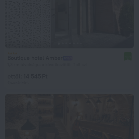
Boutique hotel Amber
9,0
1,3 km távolságra a következőtől: Tbiliszi
ettől: 14 545 Ft
éjszakánként