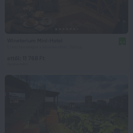
Winetorium Mini-Hotel
9,3
1,1 km távolságra a következőtől: Tbiliszi
ettől: 11 768 Ft
éjszakánként