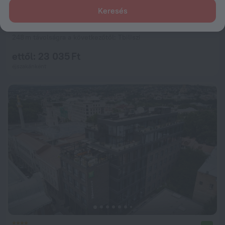
Keresés
Platforma Design Hotel
8,9
248 m távolságra a következőtől: Tbiliszi
ettől: 23 035 Ft
éjszakánként