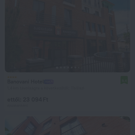
Banovani Hotel
9,4
1,4 km távolságra a következőtől: Tbiliszi
ettől: 23 094 Ft
éjszakánként