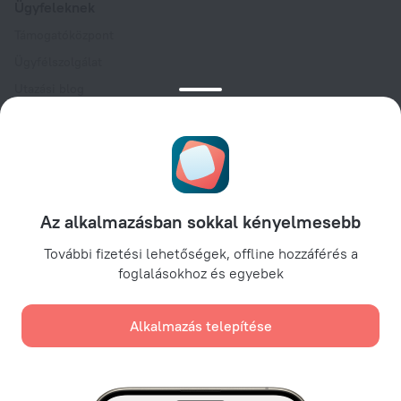
Ügyfeleknek
Támogatóközpont
Ügyfélszolgálat
Utazási blog
Sütibeállítások
Foglalási feltételek
Partnereknek
Szállástulajdonosoknak
Utazási irodáknak
Az alkalmazásban sokkal kényelmesebb
Vállalati ügyfeleknek
További fizetési lehetőségek, offline hozzáférés a
Affiliate program
foglalásokhoz és egyebek
Alkalmazás telepítése
Biztonságos fizetések
Biztonságos adatvédelem a vezető fizetési rendszereknek
köszönhetően.