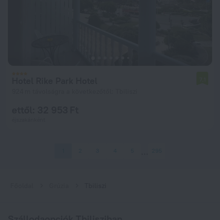
Hotel Rike Park Hotel
7,1
924 m távolságra a következőtől: Tbiliszi
ettől: 32 953 Ft
éjszakánként
1
2
3
4
5
295
Főoldal
Grúzia
Tbiliszi
Szállodaopciók Tbilisziban