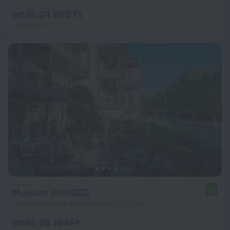
ettől: 24 669 Ft
éjszakánként
Museum Hotel
9,0
704 m távolságra a következőtől: Tbiliszi
ettől: 26 194 Ft