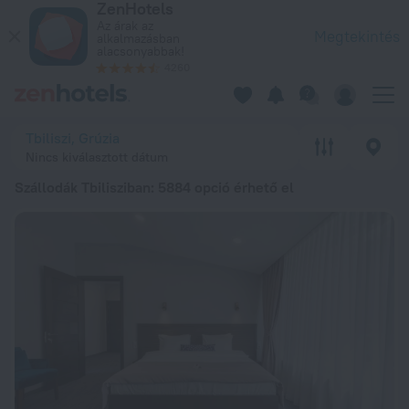
ZenHotels
A 20 legjobb Szállodák Tbilisziban 20268 990 Ft ártól – Fogl
Az árak az
Megtekintés
alkalmazásban
alacsonyabbak!
4260
Tbiliszi, Grúzia
Nincs kiválasztott dátum
Szállodák Tbilisziban
: 5884 opció érhető el