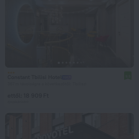
Constant Tbilisi Hotel
9,5
367 m távolságra a következőtől: Tbiliszi
ettől: 18 909 Ft
éjszakánként