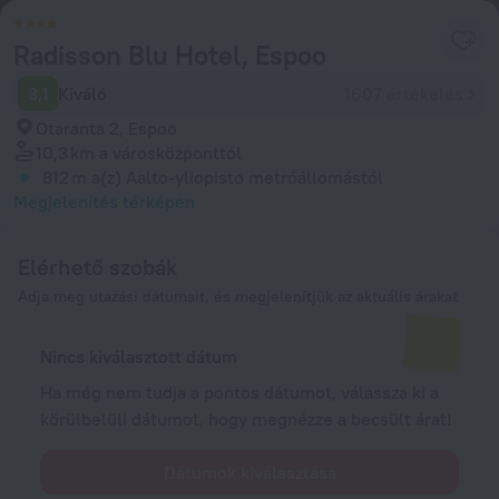
Radisson Blu Hotel, Espoo
8,1
Kiváló
1607 értékelés
Otaranta 2, Espoo
10,3 km
a városközponttól
812 m
a(z) Aalto-yliopisto metróállomástól
Megjelenítés térképen
Elérhető szobák
Adja meg utazási dátumait, és megjelenítjük az aktuális árakat
Nincs kiválasztott dátum
Ha még nem tudja a pontos dátumot, válassza ki a
körülbelüli dátumot, hogy megnézze a becsült árat!
Dátumok kiválasztása