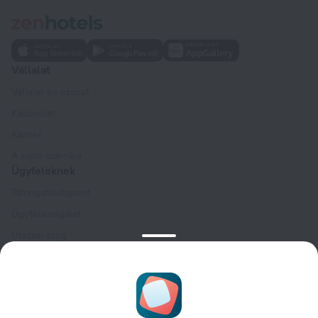
Vállalat
Vállalat és csapat
Kapcsolat
Karrier
A sajtó számára
Ügyfeleknek
Támogatóközpont
Ügyfélszolgálat
Utazási blog
Sütibeállítások
Foglalási feltételek
Partnereknek
Szállástulajdonosoknak