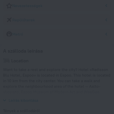
Nevezetességek
Repülőterek
Metró
A szálloda leírása
Location
Want to take a rest and explore the city? Hotel «Radisson
Blu Hotel, Espoo» is located in Espoo. This hotel is located
in 10 km from the city center. You can take a walk and
explore the neighbourhood area of the hotel — Aalto-
yliopisto, Espoo Museum of Modern Art and WeeGee
Exhibition Centre.
Leírás kibontása
Tények a szállodáról