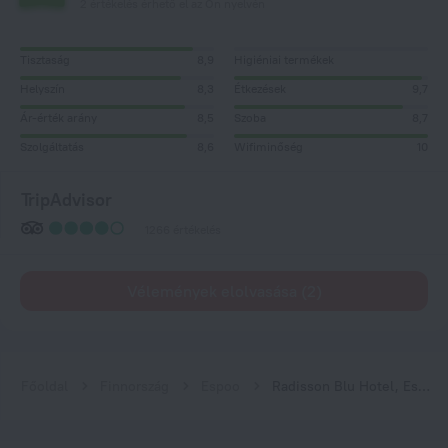
2 értékelés érhető el az Ön nyelvén
Tisztaság
8,9
Higiéniai termékek
Helyszín
8,3
Étkezések
9,7
Ár-érték arány
8,5
Szoba
8,7
Szolgáltatás
8,6
Wifiminőség
10
TripAdvisor
1266 értékelés
Vélemények elolvasása (2)
Főoldal
Finnország
Espoo
Radisson Blu Hotel, Espoo