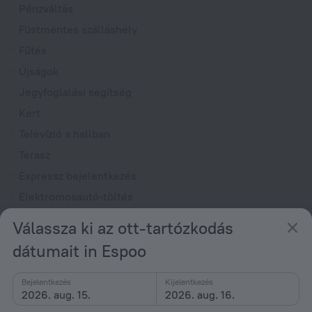
Pénzváltás
Füstmentes szálláshely
Fűtés
Újságok
Jegyfoglalási segítség
Kert
Televízió a hallban
Terasz
Expressz bejelentkezés
Elektromosautó-töltés
Válassza ki az ott-tartózkodás
Szobák
Nászutas lakosztály
dátumait in Espoo
Nemdohányzó szobák
Bejelentkezés
Kijelentkezés
Szobaszerviz
2026. aug. 15.
2026. aug. 16.
Családi szoba