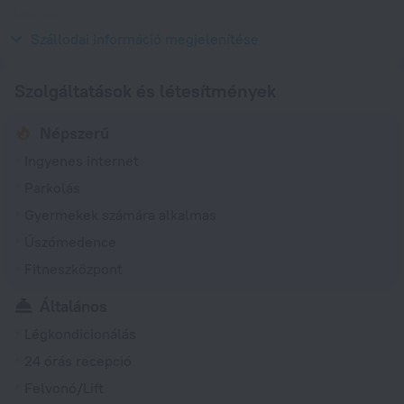
Építés éve
1980
Szállodai információ megjelenítése
Szolgáltatások és létesítmények
Népszerű
Ingyenes internet
Parkolás
Gyermekek számára alkalmas
Úszómedence
Fitneszközpont
Általános
Légkondicionálás
24 órás recepció
Felvonó/Lift