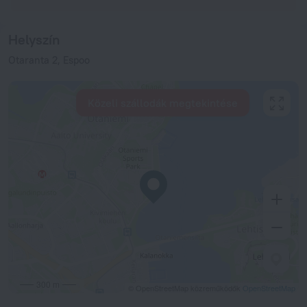
Helyszín
Otaranta 2, Espoo
Közeli szállodák megtekintése
300 m
© OpenStreetMap közreműködők
OpenStreetMap