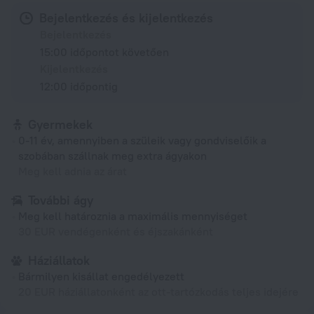
Bejelentkezés és kijelentkezés
Bejelentkezés
15:00 időpontot követően
Kijelentkezés
12:00 időpontig
Gyermekek
0-11 év, amennyiben a szüleik vagy gondviselőik a
szobában szállnak meg extra ágyakon
Meg kell adnia az árat
További ágy
Meg kell határoznia a maximális mennyiséget
30 EUR vendégenként és éjszakánként
Háziállatok
Bármilyen kisállat engedélyezett
20 EUR háziállatonként az ott-tartózkodás teljes idejére