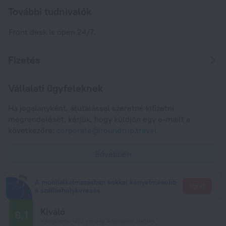
További tudnivalók
Front desk is open 24/7.
Fizetés
Vállalati ügyfeleknek
Ha jogalanyként, átutalással szeretné kifizetni
megrendelését, kérjük, hogy küldjön egy e-mailt a
következőre:
corporate@roundtrip.travel
Bővebben
A mobilalkalmazásban sokkal kényelmesebb
Ugrás
a szálláshelykeresés
Kiváló
8,1
Világszerte 1607 vendég értékelése alapján.