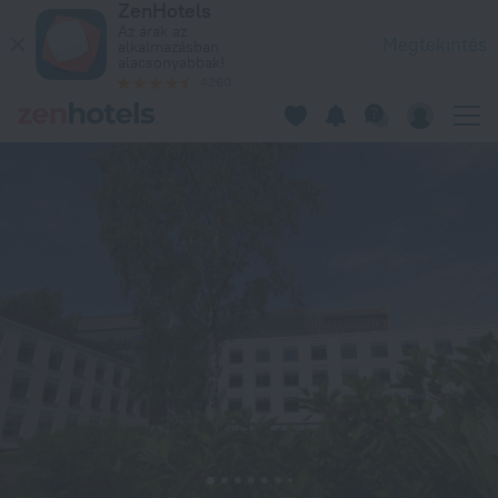
ZenHotels
Radisson Blu Hotel, Espoo in Espoo – Foglaljon most a követ
Az árak az
Megtekintés
alkalmazásban
alacsonyabbak!
4260