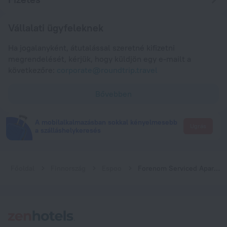
Vállalati ügyfeleknek
Ha jogalanyként, átutalással szeretné kifizetni
megrendelését, kérjük, hogy küldjön egy e-mailt a
következőre:
corporate@roundtrip.travel
Bővebben
A mobilalkalmazásban sokkal kényelmesebb
Ugrás
a szálláshelykeresés
Főoldal
Finnország
Espoo
Forenom Serviced Apartments Espoo Tapiola