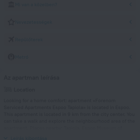
Mi van a közelben?
Nevezetességek
Repülőterek
Metró
Az apartman leírása
Location
Looking for a home comfort: apartment «Forenom
Serviced Apartments Espoo Tapiola» is located in Espoo.
This apartment is located in 9 km from the city center. You
can take a walk and explore the neighbourhood area of the
apartment. Places nearby: Tapiola, Espoo Museum of
Modern Art and WeeGee Exhibition Centre.
Leírás kibontása