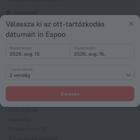
Általános
Felvonó/Lift
Válassza ki az ott-tartózkodás
Füstmentes szálláshely
dátumait in Espoo
Fűtés
Bejelentkezés
Kijelentkezés
Mosógép
2026. aug. 15.
2026. aug. 16.
Expressz bejelentkezés
1 szoba ehhez:
Szobák
2 vendég
Nemdohányzó szobák
Hűtőgép
Keresés
Családi szoba
DVD-lejátszó
Hajszárító
Síkképernyős TV
Zuhanyzó/Fürdőszoba