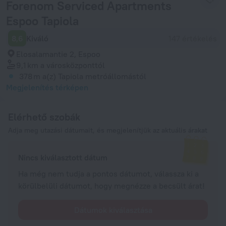
Forenom Serviced Apartments
Espoo Tapiola
8,6
Kiváló
147 értékelés
Elosalamantie 2, Espoo
9,1 km
a városközponttól
378 m
a(z) Tapiola metróállomástól
Megjelenítés térképen
Elérhető szobák
Adja meg utazási dátumait, és megjelenítjük az aktuális árakat
Nincs kiválasztott dátum
Ha még nem tudja a pontos dátumot, válassza ki a
körülbelüli dátumot, hogy megnézze a becsült árat!
Dátumok kiválasztása