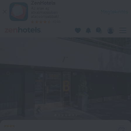
ZenHotels
Forenom Serviced Apartments Espoo Tapiola in Espoo – Fogla
Az árak az
Megtekintés
alkalmazásban
alacsonyabbak!
4260