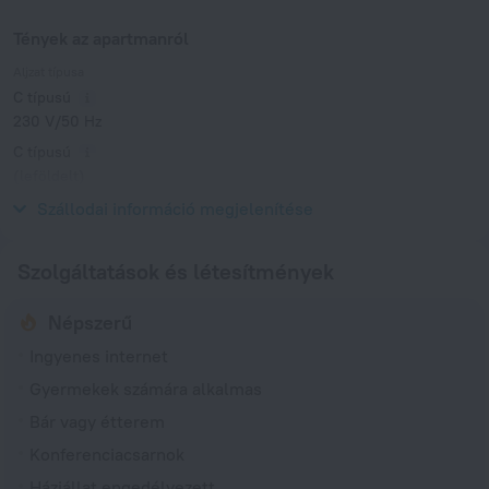
Tények az apartmanról
Aljzat típusa
C típusú
230 V/50 Hz
C típusú
(leföldelt)
230 V/50 Hz
Szállodai információ megjelenítése
Szolgáltatások és létesítmények
Népszerű
Ingyenes internet
Gyermekek számára alkalmas
Bár vagy étterem
Konferenciacsarnok
Háziállat engedélyezett