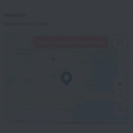
Helyszín
Elosalamantie 2, Espoo
Közeli szállodák megtekintése
300 m
© OpenStreetMap közreműködők
OpenStreetMap