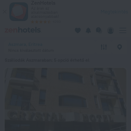
ZenHotels
A 20 legjobb Szállodák Aszmaraban 202641 370 Ft ártól – Fog
Az árak az
Megtekintés
alkalmazásban
alacsonyabbak!
4260
Aszmara, Eritrea
Nincs kiválasztott dátum
Szállodák Aszmaraban
: 5 opció érhető el