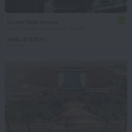
Crystal Hotel Asmara
7,6
604 m távolságra a következőtől: Aszmara
ettől: 41 370 Ft
éjszakánként