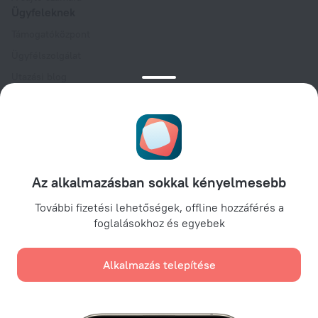
Ügyfeleknek
Támogatóközpont
Ügyfélszolgálat
Utazási blog
Sütibeállítások
Foglalási feltételek
Partnereknek
Szállástulajdonosoknak
Utazási irodáknak
Az alkalmazásban sokkal kényelmesebb
Vállalati ügyfeleknek
További fizetési lehetőségek, offline hozzáférés a
Affiliate program
foglalásokhoz és egyebek
Alkalmazás telepítése
Biztonságos fizetések
Biztonságos adatvédelem a vezető fizetési rendszereknek
köszönhetően.