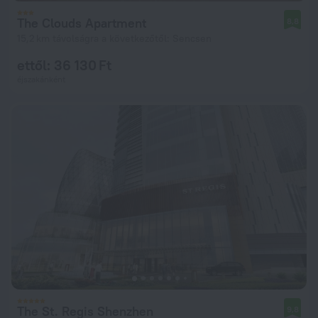
The Clouds Apartment
8,8
15,2 km távolságra a következőtől: Sencsen
ettől: 36 130 Ft
éjszakánként
The St. Regis Shenzhen
9,8