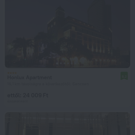
Honlux Apartment
8,2
16,1 km távolságra a következőtől: Sencsen
ettől: 24 009 Ft
éjszakánként