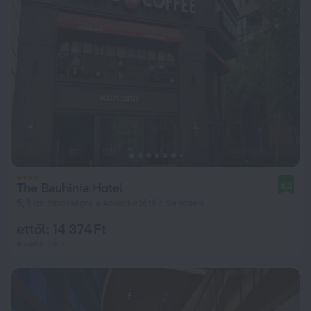
The Bauhinia Hotel
8,2
5,9 km távolságra a következőtől: Sencsen
ettől: 14 374 Ft
éjszakánként