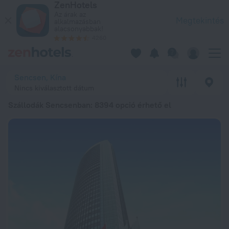
ZenHotels
A 20 legjobb Szállodák Sencsenban 20269 412 Ft ártól – Fogl
Az árak az
Megtekintés
alkalmazásban
alacsonyabbak!
4260
Sencsen, Kína
Nincs kiválasztott dátum
Szállodák Sencsenban
: 8394 opció érhető el