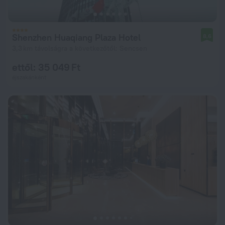
Shenzhen Huaqiang Plaza Hotel
8,6
3,3 km távolságra a következőtől: Sencsen
ettől: 35 049 Ft
éjszakánként