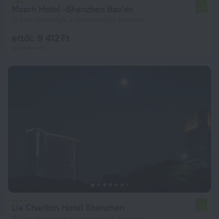
Mcsrh Hotel -Shenzhen Bao'an
6,6
17,6 km távolságra a következőtől: Sencsen
ettől: 9 412 Ft
éjszakánként
Lia Charlton Hotel Shenzhen
7,7
11,3 km távolságra a következőtől: Sencsen