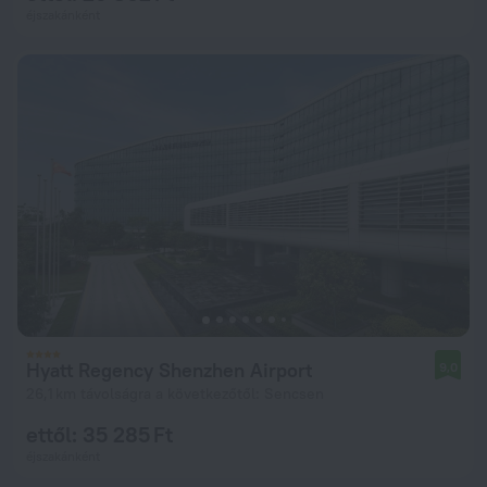
éjszakánként
Hyatt Regency Shenzhen Airport
9,0
26,1 km távolságra a következőtől: Sencsen
ettől: 35 285 Ft
éjszakánként