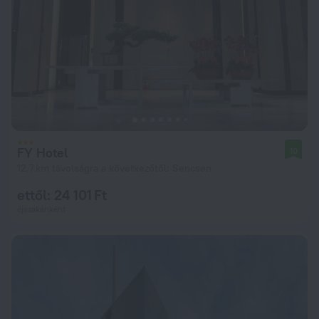
FY Hotel
10
12,7 km távolságra a következőtől: Sencsen
ettől: 24 101 Ft
éjszakánként