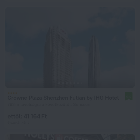
Crowne Plaza Shenzhen Futian by IHG Hotel
9,2
793 m távolságra a következőtől: Sencsen
ettől: 41 164 Ft
éjszakánként