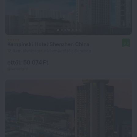
Kempinski Hotel Shenzhen China
9,3
12,6 km távolságra a következőtől: Sencsen
ettől: 50 074 Ft
éjszakánként