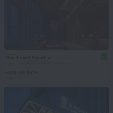
Grand Hyatt Shenzhen
9,5
5,4 km távolságra a következőtől: Sencsen
ettől: 53 651 Ft
éjszakánként