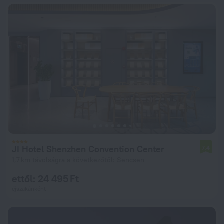
JI Hotel Shenzhen Convention Center
7,4
1,7 km távolságra a következőtől: Sencsen
ettől: 24 495 Ft
éjszakánként