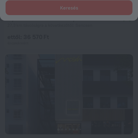
Keresés
Hyatt House Shenzhen Airport
9,4
27,3 km távolságra a következőtől: Sencsen
ettől: 36 570 Ft
éjszakánként