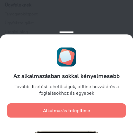
Ügyfeleknek
Támogatóközpont
Ügyfélszolgálat
Utazási blog
Sütibeállítások
Foglalási feltételek
Partnereknek
Szállástulajdonosoknak
Utazási irodáknak
Az alkalmazásban sokkal kényelmesebb
Vállalati ügyfeleknek
További fizetési lehetőségek, offline hozzáférés a
Affiliate program
foglalásokhoz és egyebek
Alkalmazás telepítése
Biztonságos fizetések
Biztonságos adatvédelem a vezető fizetési rendszereknek
köszönhetően.