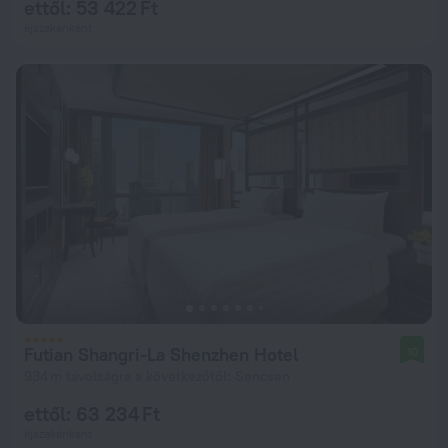
ettől: 53 422 Ft
éjszakánként
Futian Shangri-La Shenzhen Hotel
10
934 m távolságra a következőtől: Sencsen
ettől: 63 234 Ft
éjszakánként