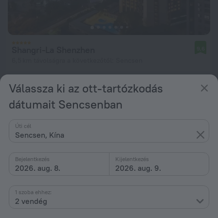
Shangri-La Shenzhen
9,6
6,5 km távolságra a következőtől: Sencsen
ettől: 31 615 Ft
Válassza ki az ott-tartózkodás
éjszakánként
dátumait Sencsenban
Úti cél
Sencsen, Kína
Bejelentkezés
Kijelentkezés
2026. aug. 8.
2026. aug. 9.
1 szoba ehhez:
2 vendég