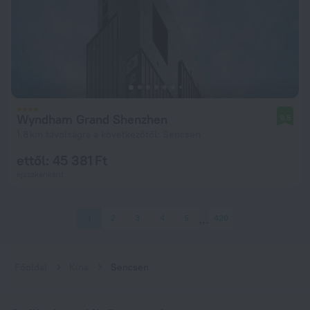
Wyndham Grand Shenzhen
9,5
1,8 km távolságra a következőtől: Sencsen
ettől: 45 381 Ft
éjszakánként
1
2
3
4
5
420
Főoldal
Kína
Sencsen