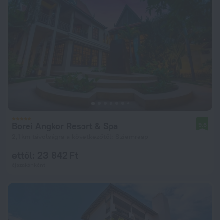
Borei Angkor Resort & Spa
9,6
2,1 km távolságra a következőtől: Sziemreap
ettől: 23 842 Ft
éjszakánként