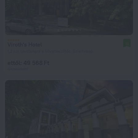
Viroth's Hotel
10
1,2 km távolságra a következőtől: Sziemreap
ettől: 49 568 Ft
éjszakánként