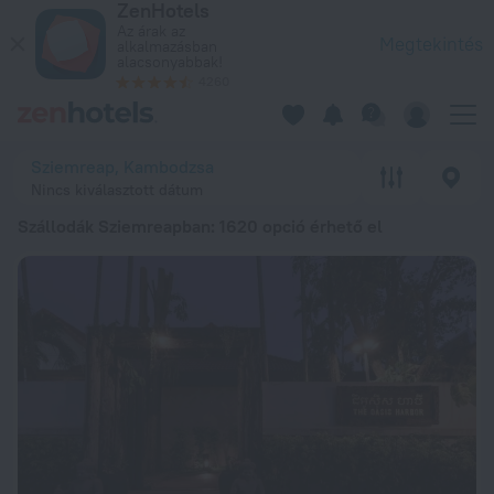
ZenHotels
A 20 legjobb Szállodák Sziemreapban 20266 859 Ft ártól – Fo
Az árak az
Megtekintés
alkalmazásban
alacsonyabbak!
4260
Sziemreap, Kambodzsa
Nincs kiválasztott dátum
Szállodák Sziemreapban
: 1620 opció érhető el