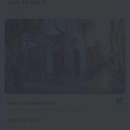
ettől: 60 082 Ft
éjszakánként
Neth Socheata Hotel
8,7
1,1 km távolságra a következőtől: Sziemreap
ettől: 9 766 Ft
éjszakánként