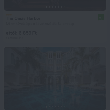
The Oasis Harbor
9,4
1,9 km távolságra a következőtől: Sziemreap
ettől: 6 859 Ft
éjszakánként