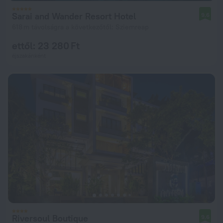
Sarai and Wander Resort Hotel
9,6
618 m távolságra a következőtől: Sziemreap
ettől: 23 280 Ft
éjszakánként
Riversoul Boutique
9,6