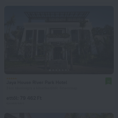
Jaya House River Park Hotel
10
3 km távolságra a következőtől: Sziemreap
ettől: 79 462 Ft
éjszakánként