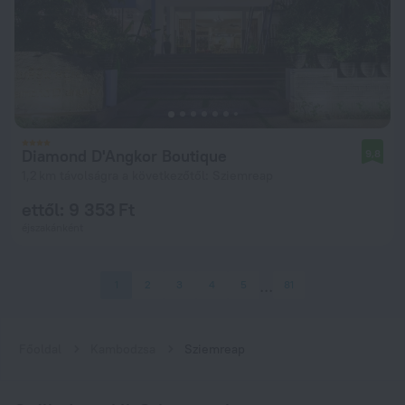
Diamond D'Angkor Boutique
9,8
1,2 km távolságra a következőtől: Sziemreap
ettől: 9 353 Ft
éjszakánként
1
2
3
4
5
81
Főoldal
Kambodzsa
Sziemreap