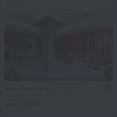
éjszakánként
Golden Temple Villa
10
1,2 km távolságra a következőtől: Sziemreap
ettől: 20 138 Ft
éjszakánként