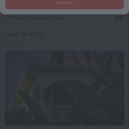
Keresés
Marirath Boutique Hotel
10
3,4 km távolságra a következőtől: Sziemreap
ettől: 10 461 Ft
éjszakánként