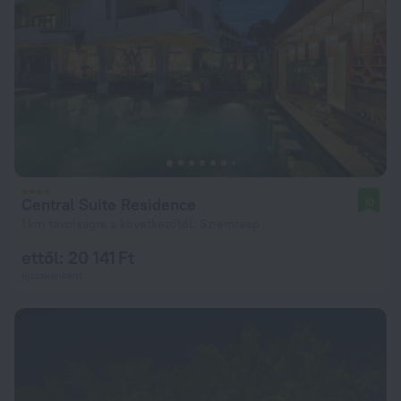
Central Suite Residence
10
1 km távolságra a következőtől: Sziemreap
ettől: 20 141 Ft
éjszakánként