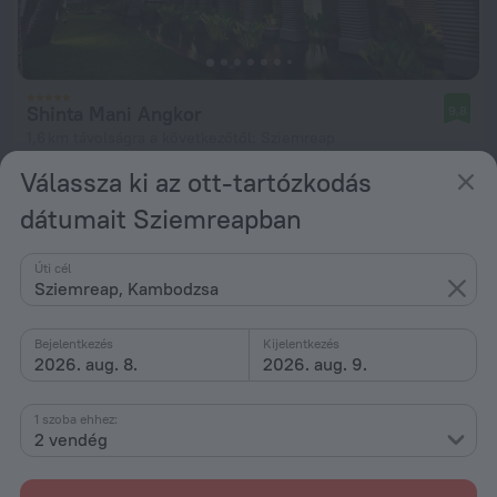
Shinta Mani Angkor
9,8
1,6 km távolságra a következőtől: Sziemreap
Válassza ki az ott-tartózkodás
ettől: 68 261 Ft
éjszakánként
dátumait Sziemreapban
Úti cél
Sziemreap, Kambodzsa
Bejelentkezés
Kijelentkezés
2026. aug. 8.
2026. aug. 9.
1 szoba ehhez:
2 vendég