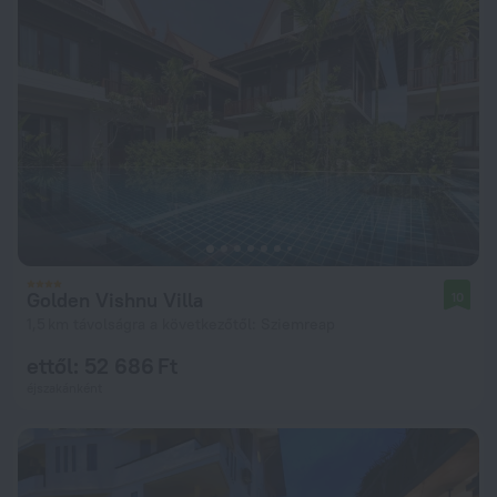
Golden Vishnu Villa
10
1,5 km távolságra a következőtől: Sziemreap
ettől: 52 686 Ft
éjszakánként