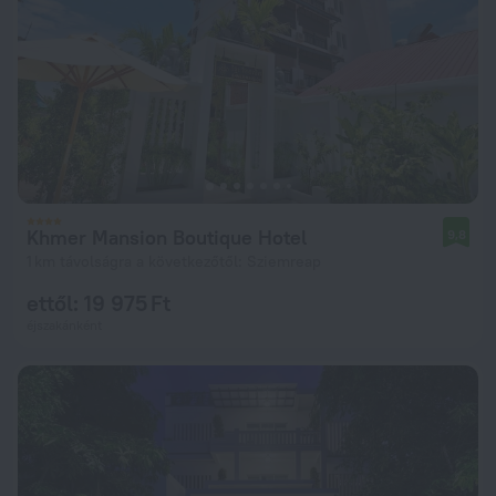
Khmer Mansion Boutique Hotel
9,8
1 km távolságra a következőtől: Sziemreap
ettől: 19 975 Ft
éjszakánként