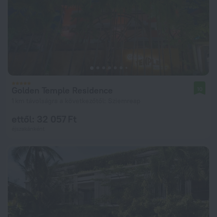
Golden Temple Residence
10
1 km távolságra a következőtől: Sziemreap
ettől: 32 057 Ft
éjszakánként