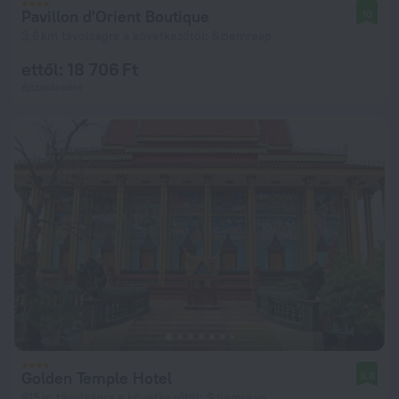
Pavillon d'Orient Boutique
10
3,6 km távolságra a következőtől: Sziemreap
ettől: 18 706 Ft
éjszakánként
Golden Temple Hotel
9,8
915 m távolságra a következőtől: Sziemreap