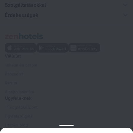
Szolgáltatásokkal
Érdekességek
Vállalat
Vállalat és csapat
Kapcsolat
Karrier
A sajtó számára
Ügyfeleknek
Támogatóközpont
Ügyfélszolgálat
Utazási blog