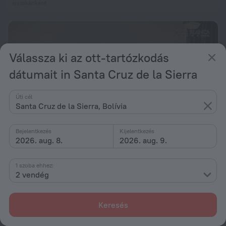
éjszakánként
Válassza ki az ott-tartózkodás
dátumait in Santa Cruz de la Sierra
Úti cél
Santa Cruz de la Sierra, Bolívia
Bejelentkezés
Kijelentkezés
2026. aug. 8.
2026. aug. 9.
1 szoba ehhez:
Hotel Casablanca
7,2
2 vendég
2,9 km távolságra a következőtől: Santa Cruz de la Sierra
ettől: 32 430 Ft
Keresés
éjszakánként