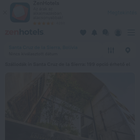
ZenHotels
A 20 legjobb Szállodák in Santa Cruz de la Sierra 20267 542 F
Az árak az
Megtekintés
alkalmazásban
alacsonyabbak!
4260
Santa Cruz de la Sierra, Bolívia
Nincs kiválasztott dátum
Szállodák in Santa Cruz de la Sierra
: 199 opció érhető el