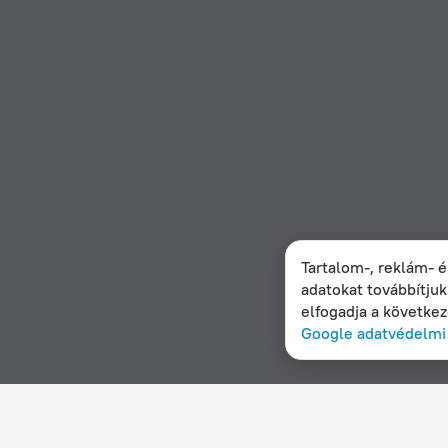
Tartalom-, reklám- é
adatokat továbbítju
elfogadja a követke
Google adatvédelmi 