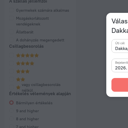
A szállás jellemzői
Gyermekek számára alkalmas
Mozgáskorlátozott
Válas
vendégeknek
Dakk
Állatbarát
A dohányzás megengedett
Úti cél
Csillagbesorolás
Bejelent
2026. 
vagy csillagbesorolás
nélkül
Értékelés vélemények alapján
Bármilyen értékelés
9 and higher
8 and higher
7 and higher