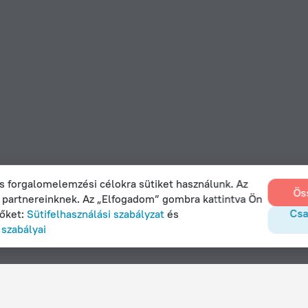
s forgalomelemzési célokra sütiket használunk. Az
Ös
k partnereinknek. Az „Elfogadom” gombra kattintva Ön
Csa
zőket:
Sütifelhasználási szabályzat
és
szabályai