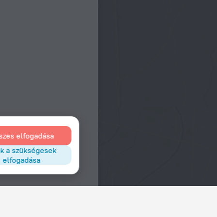
szes elfogadása
k a szükségesek
elfogadása