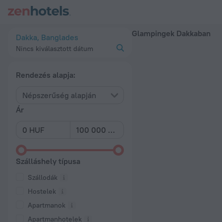
A 20 legjobb Glampingek Dakkaban 2026 ártól – Foglaljon mo
Glampingek Dakkaban
Dakka, Banglades
Nincs kiválasztott dátum
Rendezés alapja:
Népszerűség alapján
Ár
Szálláshely típusa
Szállodák
Hostelek
Apartmanok
Apartmanhotelek