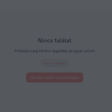
st a következőn: ZenHotels.com
Nincs találat
Próbálja meg törölni legalább az egyik szűrőt
Glampingek
Minden szűrő visszaállítása