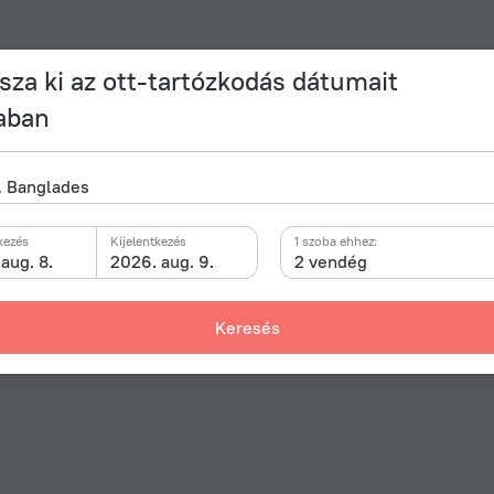
sza ki az ott-tartózkodás dátumait
aban
kezés
Kijelentkezés
1 szoba ehhez:
aug. 8.
2026. aug. 9.
2 vendég
Keresés