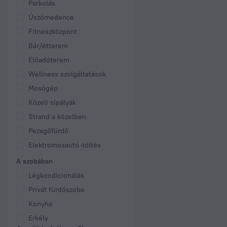
Parkolás
Úszómedence
Fitneszközpont
Bár/étterem
Előadóterem
Wellness szolgáltatások
Mosógép
Közeli sípályák
Strand a közelben
Pezsgőfürdő
Elektromosautó-töltés
A szobában
Légkondicionálás
Privát fürdőszoba
Konyha
Erkély