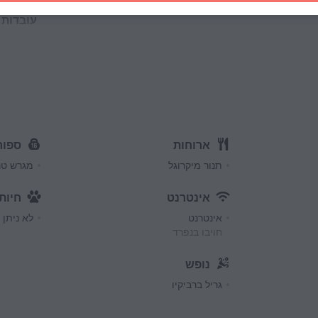
עובדות 
סוג שקע ח
סוג A
120 V / 60 Hz
סוג A
(מאורק)
120 V / 60 Hz
ארוחות
ספור
מס' חדרים
תנור מיקרוגל
מגרש טנ
1חדר
אינטרנט
חיות
אינטרנט
לא ניתן 
חויבו בנפרד
נופש
גריל ברביקיו