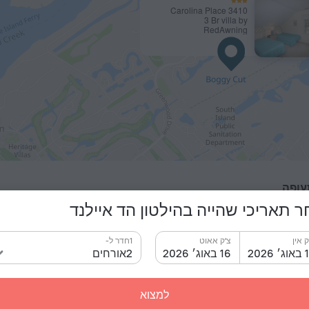
3410 Carolina Place
3 Br villa by
RedAwning
עופה
 תאריכי שהייה בהילטון הד איילנד
Hilton Head Airpor
מ
Beaufort Executive Airport
ק אין
צ'ק אאוט
1חדר ל-
"מ
Savannah/Hilton Head Airport
 2026
16 באוג׳ 2026
2אורחים
למצוא