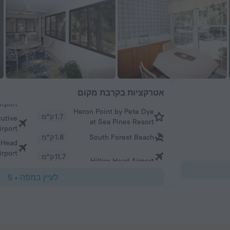
אטרקציות בקרבת מקום
Heron Point by Pete Dye
1.7 ק"מ
cutive
at Sea Pines Resort
irport
South Forest Beach
1.8 ק"מ
 Head
irport
11.7 ק"מ
Hilton Head Airport
לעיין במפה
•
5