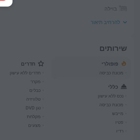
בוילה
לא תשתעמם כי בוילה תמצא אזור ברביקיו.
להרחיב תיאור
שירותים
פופולרי
חדרים
מכונת כביסה
חדרים ללא עישון
מקרר
כללי
כבלים
נכס ללא עישון
טלוויזיה
מכונת כביסה
נגן DVD
מייבש
מקלחת
פטיו
מצעים
רדיו