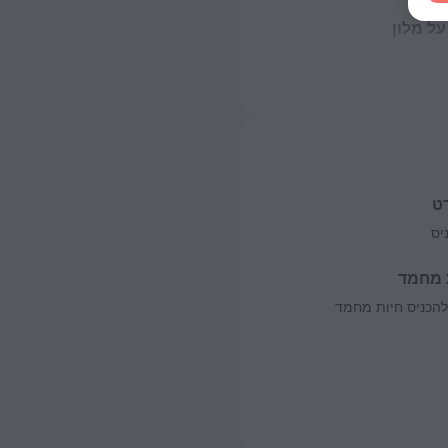
על מלון
שמל
ט
יס
 מחמד
להכניס חיות מחמד