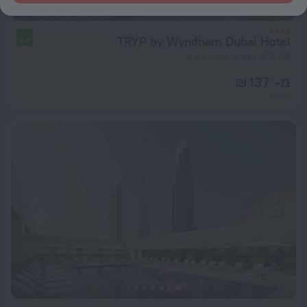
TRYP by Wyndham Dubai Hotel
9.4
7.8 ק"מ ממרכז העיר דובאי
מ- 137 ₪
ללילה