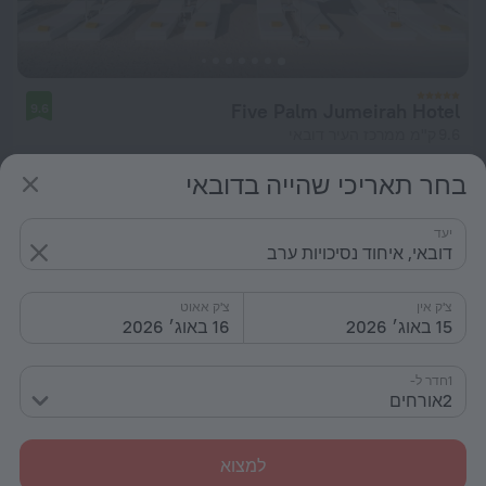
Five Palm Jumeirah Hotel
9.6
9.6 ק"מ ממרכז העיר דובאי
מ- 878 ₪
בחר תאריכי שהייה בדובאי
ללילה
יעד
דובאי, איחוד נסיכויות ערב
צ'ק אין
צ'ק אאוט
15 באוג׳ 2026
16 באוג׳ 2026
1חדר ל-
2אורחים
למצוא