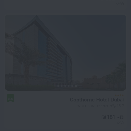
ללילה
Copthorne Hotel Dubai
8.9
15.7 ק"מ ממרכז העיר דובאי
מ- 181 ₪
ללילה