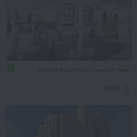
Marriott Resort Palm Jumeirah Hotel
9.6
9.7 ק"מ ממרכז העיר דובאי
מ- 430 ₪
ללילה