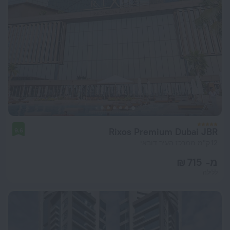
Rixos Premium Dubai JBR
9.6
12 ק"מ ממרכז העיר דובאי
מ- 715 ₪
ללילה