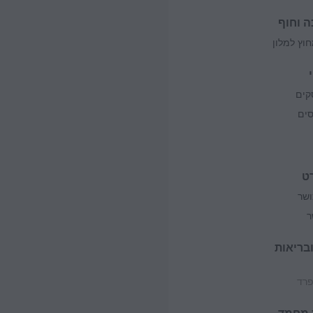
ה וחוף
וץ למלון
קים
סים
ט
ושר
ר
ובריאות
פרד