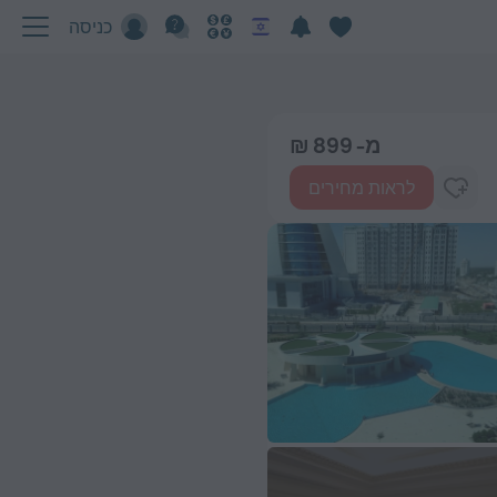
כניסה
מ- 899 ₪
לראות מחירים