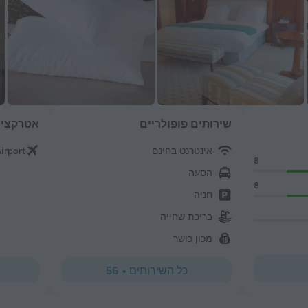
שירותים פופולריים
אטרקציו
אינטרנט בחינם
irport
8
הסעה
8
חניה
בריכת שחייה
מכון כושר
כל השירותים
•
56