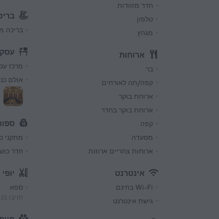
חדר מזוודות
בריכ
טלפון
בריכה מח
מגהץ
עסקי
ארוחות
מרכז עס
בר
אולם כנ
קפה/תה לאורחים
ארוחת בוקר
ארוחת בוקר בחדר
ספור
קפה
מסעדה
מתקני כ
ארוחות צהריים ארוזות
חדר כוש
אינטרנט
יופי 
Wi-Fi בחינם
ספא
חויבו בנ
גישת אינטרנט