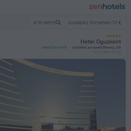
Hotel Oguzken באשגאבט — הזמינו עכשיו ב-ZenHotels.com
כל האפשרויות באשגאבט
חיפוש חדש
Hotel Oguzkent
prospekt Bitarap, 231, אשגאבט
להציג על המפה
1.5 ק"מ
ממרכז העיר