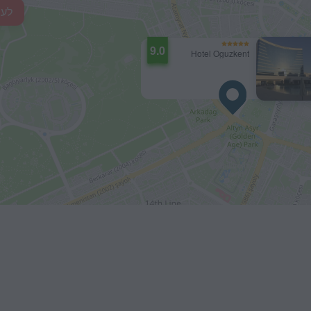
לעי
9.0
Hotel Oguzkent