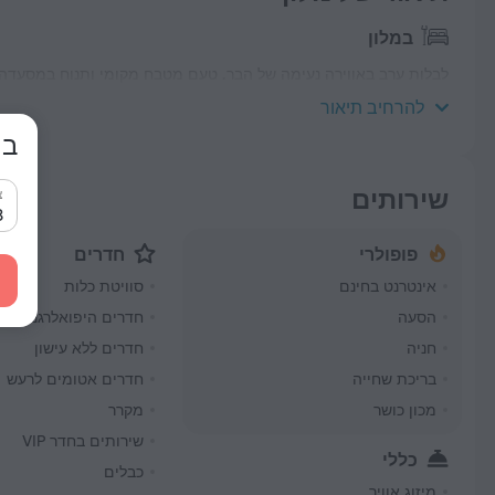
במלון
לבלות ערב באווירה נעימה של הבר. טעם מטבח מקומי ותנוח במסעדה. ש
בעיר. Wi-Fi בחינם בשטח יעזור לך להישאר אונליין.
להרחיב תיאור
בח
שירותים
צ
8 בא
פופולרי
חדרים
אינטרנט בחינם
סוויטת כלות
הסעה
חדרים היפואלרגניים
חניה
חדרים ללא עישון
בריכת שחייה
חדרים אטומים לרעש
מכון כושר
מקרר
שירותים בחדר VIP
כללי
כבלים
מיזוג אוויר