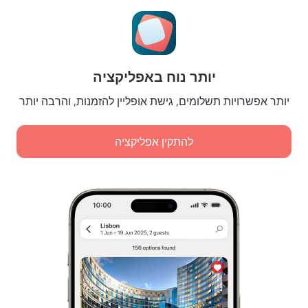
הגדרות של קוקיות
תנאי הזמנות
לשותפים
יותר נוח באפליקציה
לבעלי נכסים
לסוכנויות הנסיעות
יותר אפשרויות תשלומים, גישת אופליין להזמנות, והרבה יותר
ללקוחות עסקיים
Affiliate program
להתקין אפליקציה
תשלומים מאובטחים
הגנת נתונים מאובטחת של מערכות תשלום מובילות.
מדיניות אחסון וטיפול במידע אישי
אישור הגשת שירות דיגיטלי
Leaside Services Limited, reg.no HE342401, Business Address: 17 Karaiskaki
Street, Office 22, Agaia Triada, Limassol, Cyprus, 3032