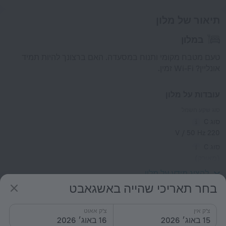
תיאור של מלון
במלון
טעם מטבח מקומי ותנוח במסעדה. האם ברצונך להיות תמיד
אונליין? Wi-Fi זמין.
עובדות על מלון
סוג שקע חשמל
סוג C
220 V / 50 Hz
סוג C
(מאורק)
220 V / 50 Hz
להציג מידע על מלון
בחר תאריכי שהייה באשגאבט
שירותים
צ'ק אין
צ'ק אאוט
15 באוג׳ 2026
16 באוג׳ 2026
פופולרי