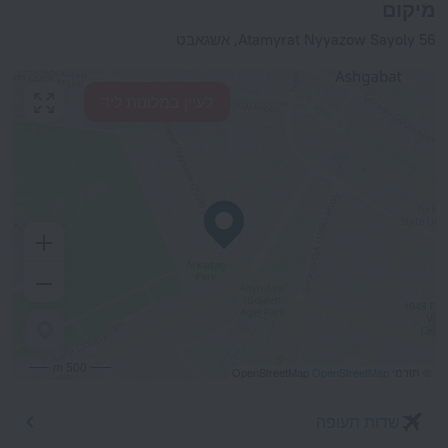
מיקום
Atamyrat Nyyazow Sayoly 56, אשגאבט
לעיין במלונות ליד
500 m
© תורמי OpenStreetMap
OpenStreetMap
שדות תעופה