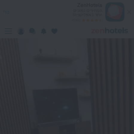
Ot באשגאבט — הזמינו עכשיו ב-ZenHotels.com
ZenHotels
המחירים נמוכים
נוף
יותר באפליקציה!
4260