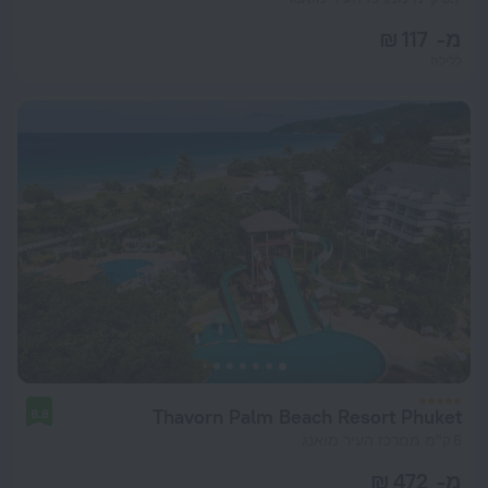
מ- 117 ₪
ללילה
Thavorn Palm Beach Resort Phuket
8.8
6 ק"מ ממרכז העיר מואנג
מ- 472 ₪