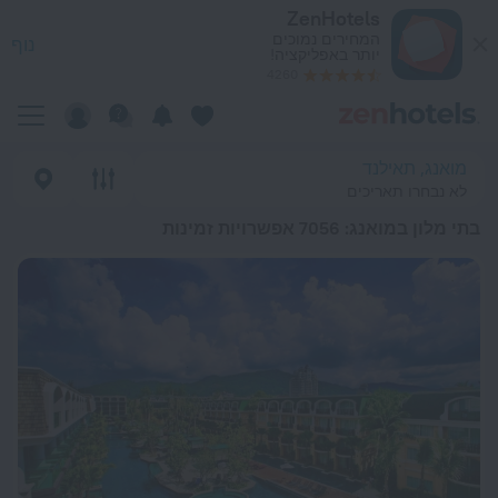
כי טובים בתי מלון במואנג 2026 from 117 ₪ - הזמינו עכשיו ב-ZenHotels.com
ZenHotels
המחירים נמוכים
נוף
יותר באפליקציה!
4260
מואנג, תאילנד
לא נבחרו תאריכים
בתי מלון במואנג
: 7056 אפשרויות זמינות