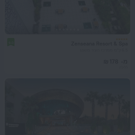
Zenseana Resort & Spa
9.0
6.5 ק"מ ממרכז העיר מואנג
מ- 178 ₪
ללילה