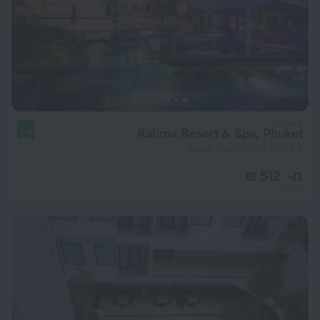
Kalima Resort & Spa, Phuket
9.4
8.8 ק"מ ממרכז העיר מואנג
מ- 512 ₪
ללילה