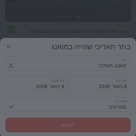
Wyndham Grand Nai Harn Beach Phuket
9.4
9.6 ק"מ ממרכז העיר מואנג
בחר תאריכי שהייה במואנג
מ- 248 ₪
ללילה
יעד
מואנג, תאילנד
צ'ק אין
צ'ק אאוט
8 באוג׳ 2026
9 באוג׳ 2026
1חדר ל-
2אורחים
למצוא