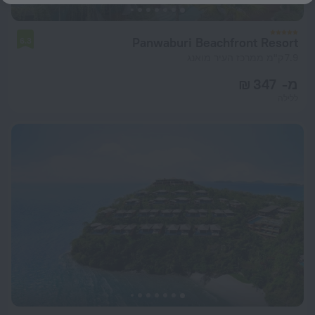
Panwaburi Beachfront Resort
6.3
7.9 ק"מ ממרכז העיר מואנג
מ- 347 ₪
ללילה