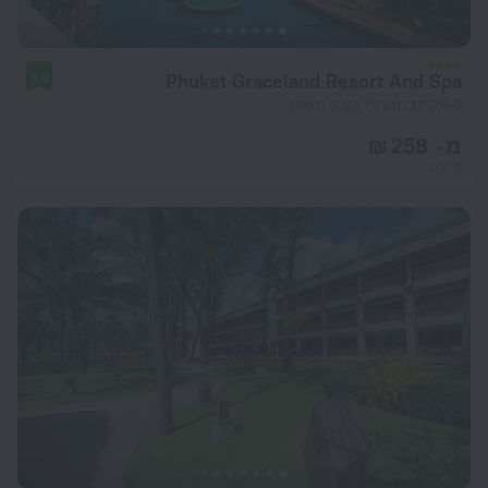
Phuket Graceland Resort And Spa
8.0
6.6 ק"מ ממרכז העיר מואנג
מ- 258 ₪
ללילה