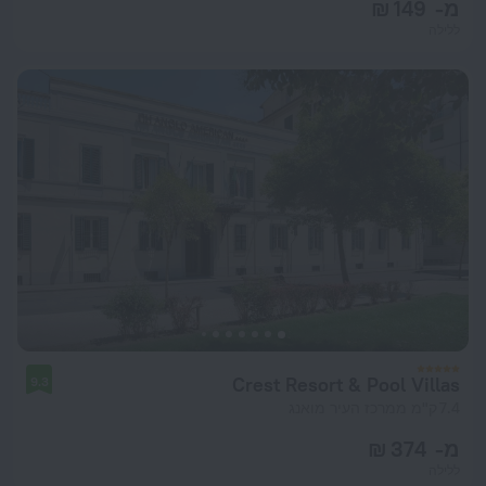
מ- 149 ₪
ללילה
Crest Resort & Pool Villas
9.3
7.4 ק"מ ממרכז העיר מואנג
מ- 374 ₪
ללילה