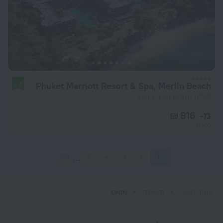
Phuket Marriott Resort & Spa, Merlin Beach
9.2
8 ק"מ ממרכז העיר מואנג
מ- 816 ₪
ללילה
353
5
4
3
2
1
עמוד ראשי
תאילנד
מואנג