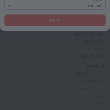
1חדר ל-
דלפק קבלה 24 שעות ביממה
2אורחים
נכס ללא עישון
חימום
למצוא
שומר
עזרה עם כרטיסים
טלוויזיה בלובי
טרסה
מטף כיבוי אש
חדרים
חדרים ללא עישון
שירות חדרים
חדר משפחתי
לוקר
מצעים