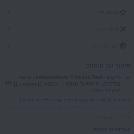
נקודות עניין
שדות תעופה
רכבת תחתית
תיאור של הוסטל
מיקום «Independente Príncipe Real» נמצא
בליסבון. ההוסטל נמצא ', ' נמצא ')|random }} ליד
ממרכז העיר.
אתה יכול לעשות טיול ברגל ולחקור שכונה ליד של ההוסטל.
מקומות בקרבת מקום: Miradouro de Sao Pedro de Alcantara,
Foz Palace ו Restauradores.
להרחיב תיאור
עובדות על הוסטל