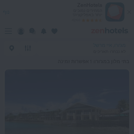
כי טובים בתי מלון במג'ורו 2026 from 647 ₪ - הזמינו עכשיו ב-ZenHotels.com
ZenHotels
המחירים נמוכים
נוף
יותר באפליקציה!
4260
מג'ורו, איי מרשל
לא נבחרו תאריכים
בתי מלון במג'ורו
: 1 אפשרות זמינה