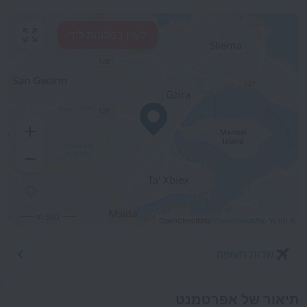
לעיין במלונות ליד
500 m
© תורמי OpenStreetMap
OpenStreetMap
שדות תעופה
תיאור של אפרטמנט