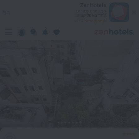
Gzira Suite 14 in Gzir — הזמינו עכשיו ב-ZenHotels.com
ZenHotels
המחירים נמוכים
נוף
יותר באפליקציה!
4260