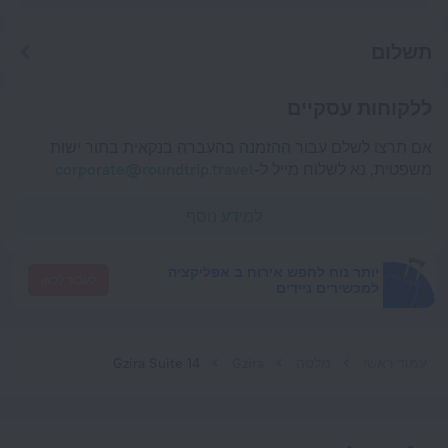
תשלום
ללקוחות עסקיים
אם תרצו לשלם עבור ההזמנה בהעברה בנקאית בתור ישות
משפטית, נא לשלוח מייל ל-
corporate@roundtrip.travel
למידע נוסף
יותר נוח לחפש אירוח ב אפליקציה
לעבור לכאן
למכשירים ניידים
עמוד ראשי
מלטה
Gzira
Gzira Suite 14