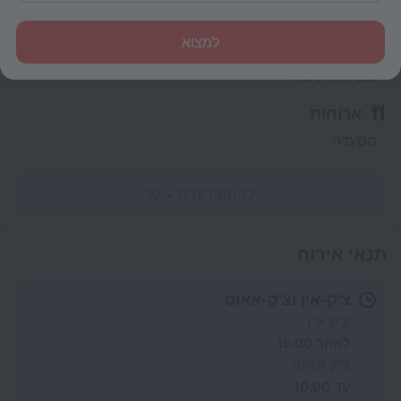
כללי
למצוא
מעלית
נכס ללא עישון
ארוחות
מסעדה
כל השירותים
10
תנאי אירוח
צ'ק-אין וצ'ק-אאוט
צ'ק אין
לאחר 15:00
צ'ק אאוט
עד 10:00