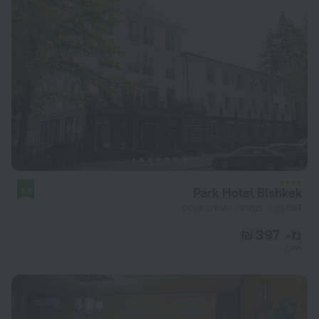
Park Hotel Bishkek
8.9
587 מטר ממרכז העיר בישקק
מ- 397 ₪
ללילה