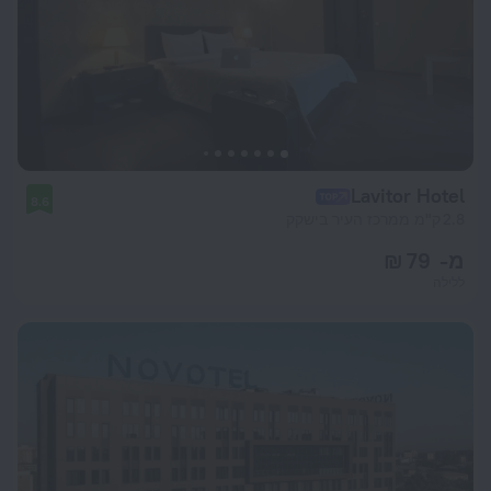
Lavitor Hotel
8.6
2.8 ק"מ ממרכז העיר בישקק
מ- 79 ₪
ללילה