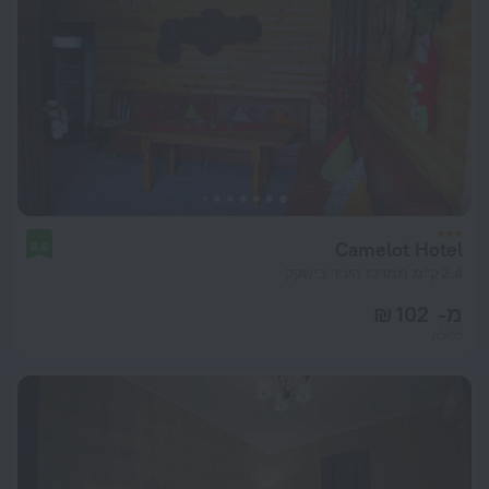
Camelot Hotel
8.6
2.4 ק"מ ממרכז העיר בישקק
מ- 102 ₪
ללילה