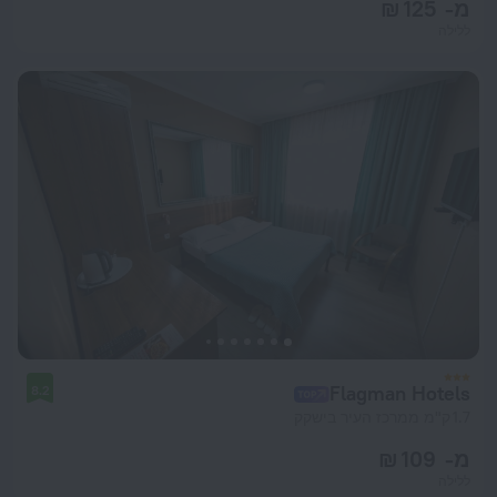
מ- 125 ₪
ללילה
Flagman Hotels
8.2
1.7 ק"מ ממרכז העיר בישקק
מ- 109 ₪
ללילה