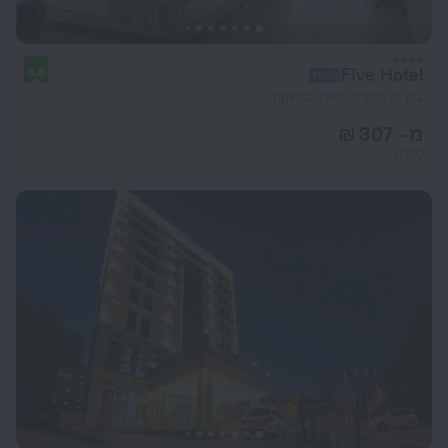
Five Hotel
8.8
2 ק"מ ממרכז העיר בישקק
מ- 307 ₪
ללילה