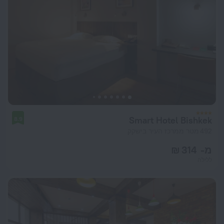
Smart Hotel Bishkek
8.9
492 מטר ממרכז העיר בישקק
מ- 314 ₪
ללילה