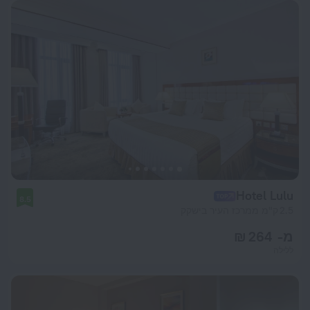
Hotel Lulu
8.5
2.5 ק"מ ממרכז העיר בישקק
מ- 264 ₪
ללילה