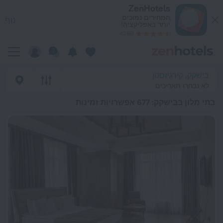
כי טובים בתי מלון בבישקק 2026 from 79 ₪ - הזמינו עכשיו ב-ZenHotels.com
ZenHotels
המחירים נמוכים
נוף
יותר באפליקציה!
4260
בישקק, קירגיזסטן
לא נבחרו תאריכים
בתי מלון בבישקק
: 677 אפשרויות זמינות