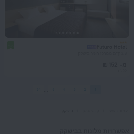
Futuro Hotel
9.6
3.8 ק"מ ממרכז העיר בישקק
מ- 152 ₪
ללילה
34
5
4
3
2
1
עמוד ראשי
קירגיזסטן
בישקק
אפשרויות מלונות בבישקק