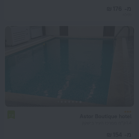
מ- 176 ₪
ללילה
Astor Boutique hotel
7.9
1.4 ק"מ ממרכז העיר בישקק
מ- 154 ₪