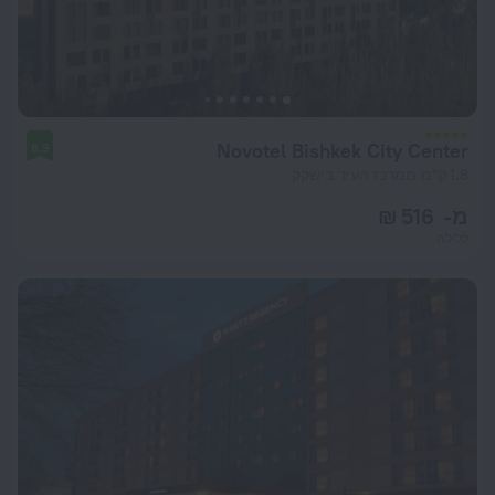
Novotel Bishkek City Center
8.9
1.8 ק"מ ממרכז העיר בישקק
מ- 516 ₪
ללילה