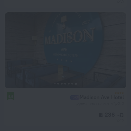
ללילה
Madison Ave Hotel
8.8
2.2 ק"מ ממרכז העיר בישקק
מ- 236 ₪
ללילה