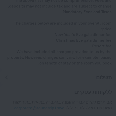
The above list may not be comprehensive. Fees and
deposits may not include tax and are subject to change.
Mandatory Fees and Taxes
The charges below are included in your overall room
price:
New Year's Eve gala dinner fee
Christmas Eve gala dinner fee
Resort fee
We have included all charges provided to us by the
property. However, charges can vary, for example, based
on length of stay or the room you book.
תשלום
ללקוחות עסקיים
אם תרצו לשלם עבור ההזמנה בהעברה בנקאית בתור ישות
משפטית, נא לשלוח מייל ל-
corporate@roundtrip.travel