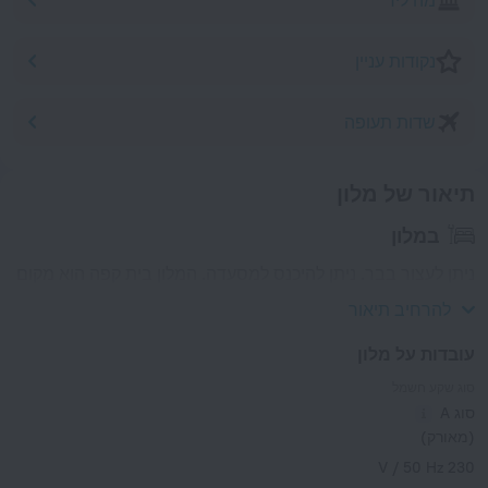
מה ליד
נקודות עניין
שדות תעופה
תיאור של מלון
במלון
ניתן לעצור בבר. ניתן להיכנס למסעדה. המלון בית קפה הוא מקום
נחמד לאכול משהו. האם ברצונך להיות תמיד אונליין? Wi-Fi זמין.
להרחיב תיאור
עובדות על מלון
סוג שקע חשמל
סוג A
(מאורק)
230 V / 50 Hz