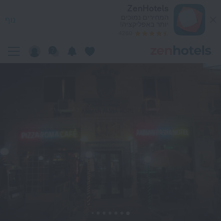
Amman Pasha Hote בעמאן — הזמינו עכשיו ב-ZenHotels.com
ZenHotels
המחירים נמוכים
נוף
יותר באפליקציה!
4260