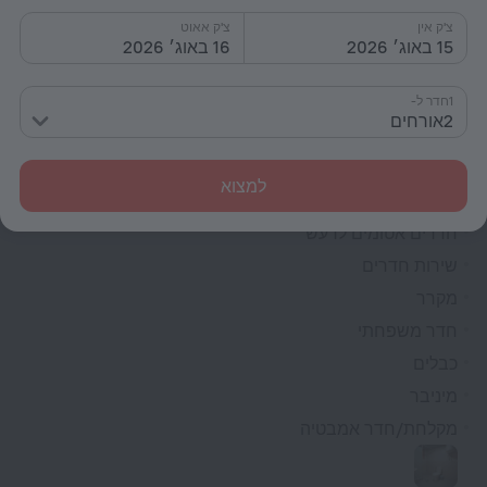
אקספרס צ'ק אין/צ'ק אאוט
צ'ק אין
צ'ק אאוט
15 באוג׳ 2026
16 באוג׳ 2026
גינה
טרסה
1חדר ל-
2אורחים
צ'ק אין/צ'ק אאוט פרטי
חדרים
למצוא
חדרים ללא עישון
חדרים אטומים לרעש
שירות חדרים
מקרר
חדר משפחתי
כבלים
מיניבר
מקלחת/חדר אמבטיה