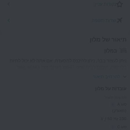
נקודות עניין
שדות תעופה
תיאור של מלון
במלון
ניתן לעצור בבר. ניתן להיכנס למסעדה. אם אתה לא יכול לחיות
בלי קפה, תיכנס לבית קפה. Wi-Fi בחינם זמין בשטח. שאל
לקבלת מידע נוסף בזמן ביצוע צ'ק אין.
להרחיב תיאור
עובדות על מלון
סוג שקע חשמל
סוג A
(מאורק)
230 V / 50 Hz
סוג C