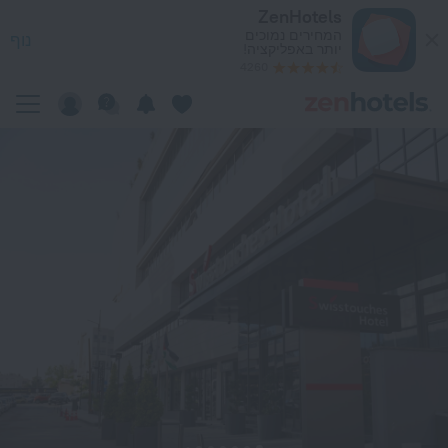
Swisstouches Amman Hote בעמאן — הזמינו עכשיו ב-ZenHotels.com
ZenHotels
המחירים נמוכים
נוף
יותר באפליקציה!
4260