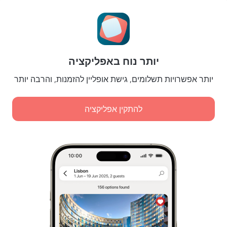
בלוג הנסיעות
הגדרות של קוקיות
תנאי הזמנות
לשותפים
יותר נוח באפליקציה
לבעלי נכסים
לסוכנויות הנסיעות
יותר אפשרויות תשלומים, גישת אופליין להזמנות, והרבה יותר
ללקוחות עסקיים
Affiliate program
להתקין אפליקציה
תשלומים מאובטחים
הגנת נתונים מאובטחת של מערכות תשלום מובילות.
מדיניות אחסון וטיפול במידע אישי
אישור הגשת שירות דיגיטלי
Leaside Services Limited, reg.no HE342401, Business Address: 17 Karaiskaki