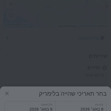
500 m
© תורמי OpenStreetMap
OpenStreetMap
שדות תעופה
שירותים
חדרים
מייבש שיער
כל השירותים
1
בחר תאריכי שהייה בלימריק
צ'ק אין
צ'ק אאוט
תנאי אירוח
8 באוג׳ 2026
9 באוג׳ 2026