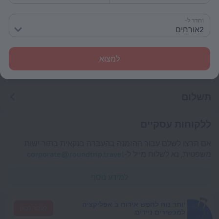
צ'ק-אין וצ'ק-אאוט
1חדר ל-
צ'ק אין
2אורחים
לאחר 14:00
צ'ק אאוט
למצוא
עד 12:00
תשלום
ללקוחות עסקיים
אם תרצו לשלם עבור ההזמנה בהעברה בנקאית בתור ישות
משפטית, נא לשלוח מייל ל-
corporate@roundtrip.travel
למידע נוסף
יותר נוח לחפש אירוח ב אפליקציה
לעבור לכאן
למכשירים ניידים