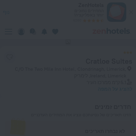
Cratloe Suite בלימריק — הזמינו עכשיו ב-ZenHotels.com
ZenHotels
המחירים נמוכים
נוף
יותר באפליקציה!
4260
אין תמונות של המלון
Cratloe Suites
C/O The Two Mile Inn Hotel, Clondrinagh, Limerick,
Ireland, Limerick, לימריק
5.1 ק"מ
ממרכז העיר
להציג על המפה
חדרים זמינים
הזינו תאריכים של נסיעתכם ונציג את המחירים העדכניים
לא נבחרו תאריכים