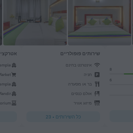
שירותים פופולריים
אטרקציו
אינטרנט בחינם
emple
8
חניה
Market
6
בר או מסעדה
Temple
אולם כנסים
Mandir
מיזוג אוויר
torium
כל השירותים
•
23