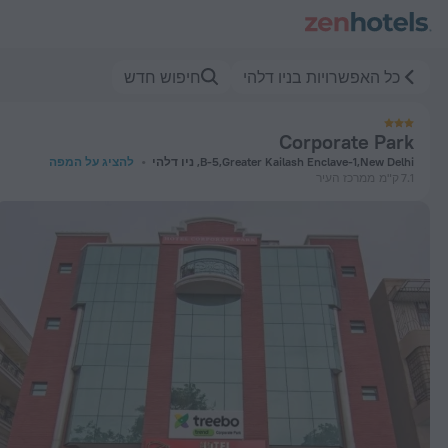
Corporate Par בניו דלהי — הזמינו עכשיו ב-ZenHotels.com
כל האפשרויות בניו דלהי
חיפוש חדש
Corporate Park
B-5,Greater Kailash Enclave-1,New Delhi, ניו דלהי
להציג על המפה
7.1 ק"מ
ממרכז העיר