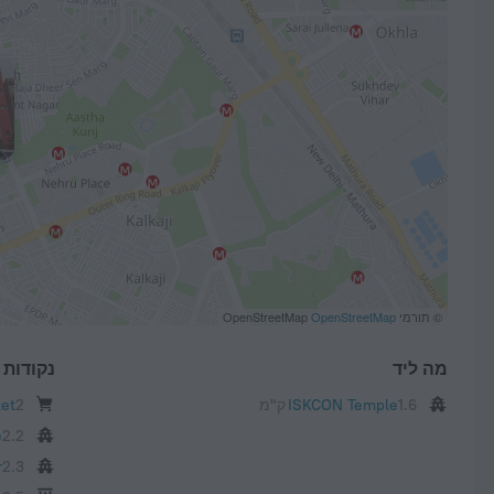
© תורמי OpenStreetMap
OpenStreetMap
מה ליד
נקודות ע
1.6 ק"מ
ISKCON Temple
2 ק"מ
et
2.2 ק"מ
e
2.3 ק"מ
r