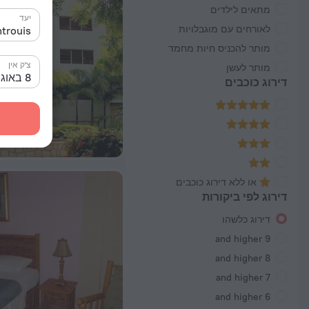
מתאים לילדים
יעד
לאורחים עם מוגבלויות
מותר להכניס חיות מחמד
צ'ק אין
מותר לעשן
8 באוג׳ 2026
דירוג כוכבים
או ללא דירוג כוכבים
דירוג לפי ביקורות
דירוג כלשהו
9 and higher
8 and higher
7 and higher
6 and higher