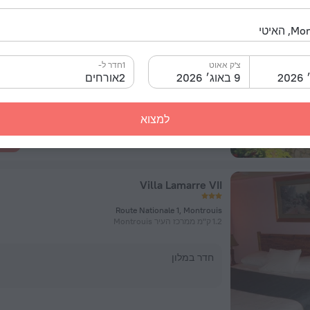
Gonave Bay Km 80, Montrouis
356 מטר ממרכז העיר Montrouis
צ'ק אאוט
1חדר ל-
חדר במלון
9 באוג׳ 2026
2אורחים
למצוא
לה
Villa Lamarre VII
Route Nationale 1, Montrouis
1.2 ק"מ ממרכז העיר Montrouis
חדר במלון