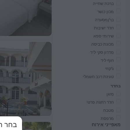
ברכת שחייה
מכון כושר
בר/מסעדה
חדר ישיבות
שירותי ספא
מכונת כביסה
מדרון סקי ליד
חוף ליד
ג'קוזי
טעינת רכב חשמלי
בחדר
מזגן
חדר רחצה פרטי
מטבח
מרפסת
בחר תאריכ
מאפייני אירוח