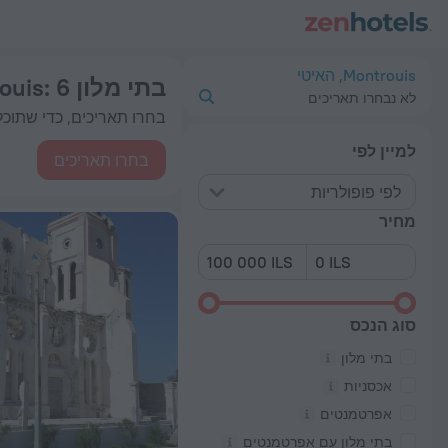
י טובים בתי מלון in Montrouis 2026 from 308 ₪ - הזמינו עכשיו ב-ZenHotels.com
Montrouis, האיטי
בתי מלון in Montrouis
: 6 אפשרויות נמצאו
לא נבחרו תאריכים
בחרו תאריכים, כדי שתוכלו
למיין לפי
בחרו תאריכים
לפי פופולריות
מחיר
סוג הנכס
בתי מלון
אכסניות
אפרטמנטים
בתי מלון עם אפרטמנטים