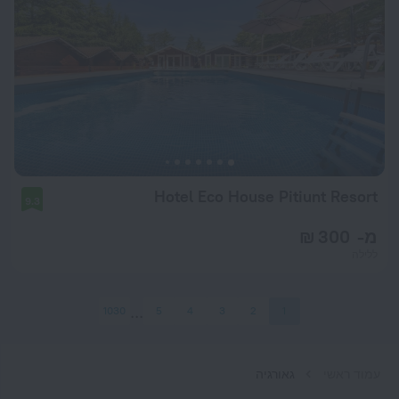
Hotel Eco House Pitiunt Resort
9.3
מ- 300 ₪
ללילה
1030
5
4
3
2
1
עמוד ראשי
גאורגיה