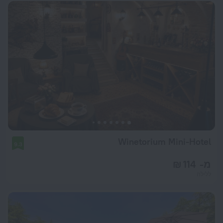
Winetorium Mini-Hotel
9.3
מ- 114 ₪
ללילה