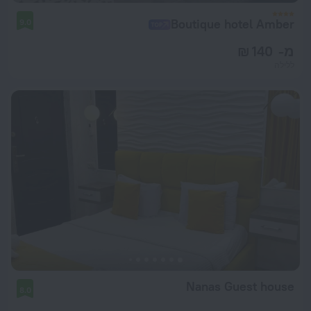
Boutique hotel Amber
9.0
מ- 140 ₪
ללילה
Nanas Guest house
8.0