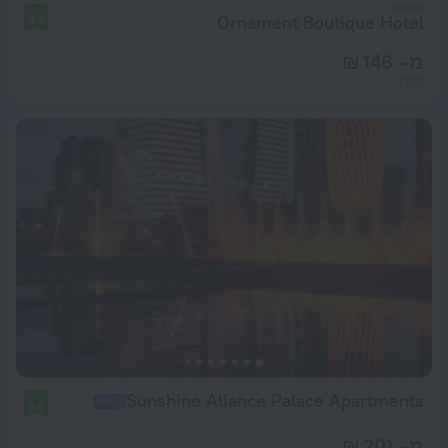
Ornament Boutique Hotel
8.3
מ- 146 ₪
ללילה
Sunshine Aliance Palace Apartments
9.6
מ- 201 ₪