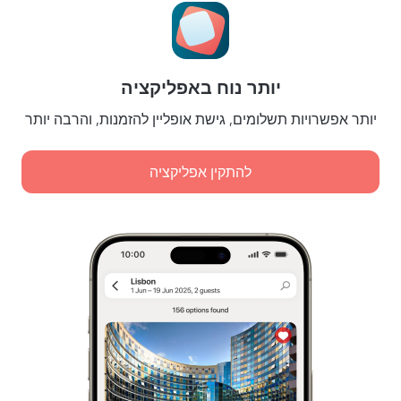
הגדרות של קוקיות
תנאי הזמנות
לשותפים
יותר נוח באפליקציה
לבעלי נכסים
לסוכנויות הנסיעות
יותר אפשרויות תשלומים, גישת אופליין להזמנות, והרבה יותר
ללקוחות עסקיים
Affiliate program
להתקין אפליקציה
תשלומים מאובטחים
הגנת נתונים מאובטחת של מערכות תשלום מובילות.
מדיניות אחסון וטיפול במידע אישי
אישור הגשת שירות דיגיטלי
Leaside Services Limited, reg.no HE342401, Business Address: 17 Karaiskaki
Street, Office 22, Agaia Triada, Limassol, Cyprus, 3032
בחרו תאריכים