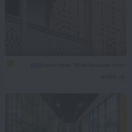
Crystal Hotel Tbilisi Boutique-Hotel
7.9
מ- 103 ₪
ללילה