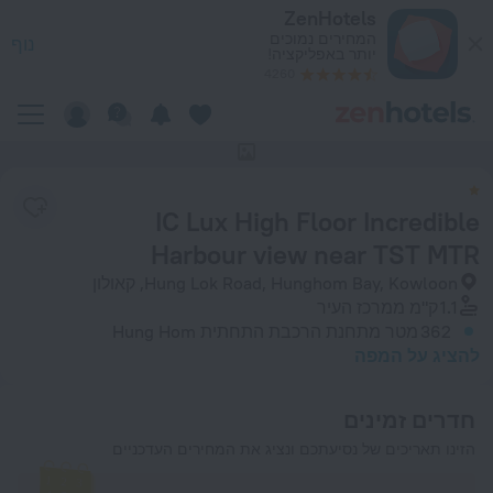
IC Lux High Floor Incredible Harbour view near TST MT בקאולון — הזמינו עכשיו ב-ZenHotels.com
ZenHotels
המחירים נמוכים
נוף
יותר באפליקציה!
4260
אין תמונות של המלון
IC Lux High Floor Incredible
Harbour view near TST MTR
Hung Lok Road, Hunghom Bay, Kowloon, קאולון
1.1 ק"מ
ממרכז העיר
362 מטר
מתחנת הרכבת התחתית Hung Hom
להציג על המפה
חדרים זמינים
הזינו תאריכים של נסיעתכם ונציג את המחירים העדכניים