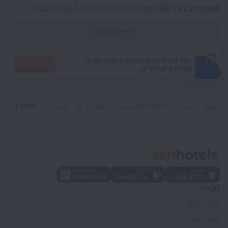
משפטית, נא לשלוח מייל ל-
corporate@roundtrip.travel
למידע נוסף
יותר נוח לחפש אירוח ב אפליקציה
לעבור לכאן
למכשירים ניידים
עמוד ראשי
הרפובליקה העממית של סין
קאולון
IC Lux High Floor Incredible Harbour view near TST MTR
חברה
חברה וצוות
אנשי קשר