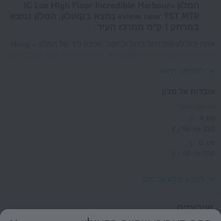
המלון «IC Lux High Floor Incredible Harbour
view near TST MTR» נמצא בקאולון. המלון נמצא
במרחק 1 ק"מ ממרכז העיר.
אתה יכול לעשות טיול ברגל ולחקור שכונה ליד של המלון — Hung
Hom, Hong Kong Museum of History ו Wan Chai Star Ferry
Pier.
להרחיב תיאור
עובדות על מלון
סוג שקע חשמל
סוג A
220 V / 50 Hz
סוג G
220 V / 50 Hz
סוג I
220 V / 50 Hz
להציג מידע על מלון
שירותים