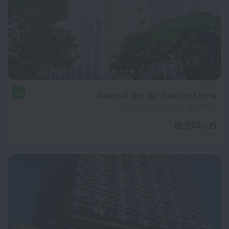
Novotel Rio de Janeiro Leme
9.6
7 ק"מ ממרכז העיר ריו דה ז'ניירו
מ- 574 ₪
ללילה