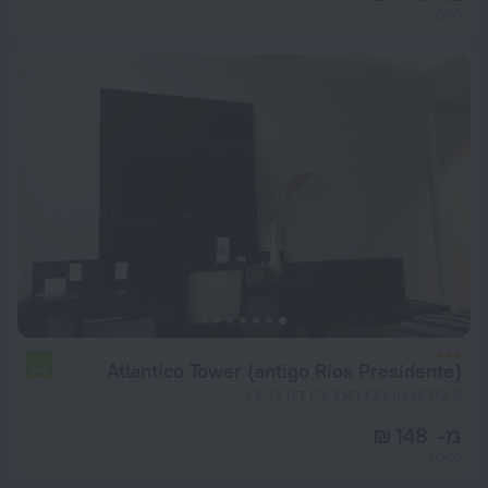
ללילה
Atlantico Tower (antigo Rios Presidente)
6.4
2.8 ק"מ ממרכז העיר ריו דה ז'ניירו
מ- 148 ₪
ללילה