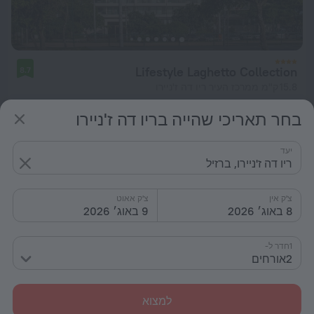
Lifestyle Laghetto Collection
8.7
15.8 ק"מ ממרכז העיר ריו דה ז'ניירו
מ- 371 ₪
בחר תאריכי שהייה בריו דה ז'ניירו
ללילה
יעד
ריו דה ז'ניירו, ברזיל
צ'ק אין
צ'ק אאוט
8 באוג׳ 2026
9 באוג׳ 2026
1חדר ל-
2אורחים
למצוא