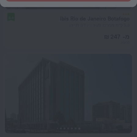
ibis Rio de Janeiro Botafogo
8.4
5.3 ק"מ ממרכז העיר ריו דה ז'ניירו
מ- 247 ₪
ללילה