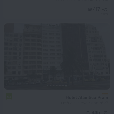
מ- 417 ₪
ללילה
Hotel Atlantico Praia
6.6
7 ק"מ ממרכז העיר ריו דה ז'ניירו
מ- 445 ₪