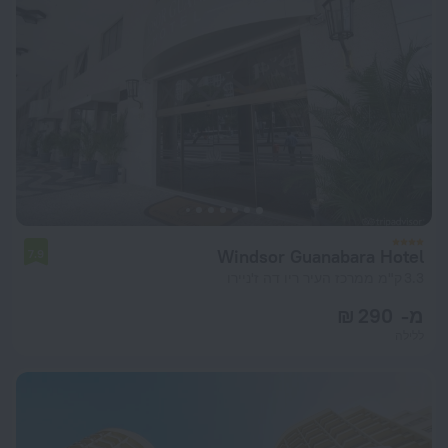
Windsor Guanabara Hotel
7.9
3.3 ק"מ ממרכז העיר ריו דה ז'ניירו
מ- 290 ₪
ללילה