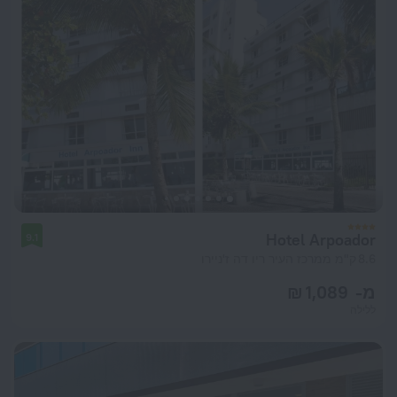
Hotel Arpoador
9.1
8.6 ק"מ ממרכז העיר ריו דה ז'ניירו
מ- 1,089 ₪
ללילה