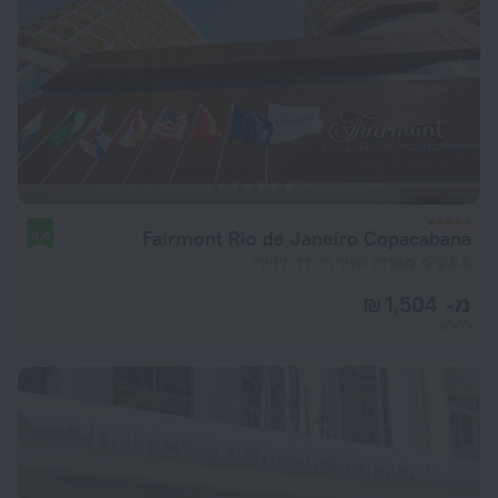
Fairmont Rio de Janeiro Copacabana
9.4
8.6 ק"מ ממרכז העיר ריו דה ז'ניירו
מ- 1,504 ₪
ללילה