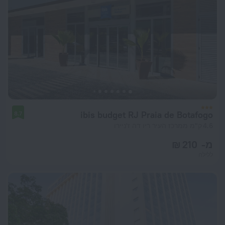
ibis budget RJ Praia de Botafogo
8.7
4.6 ק"מ ממרכז העיר ריו דה ז'ניירו
מ- 210 ₪
ללילה