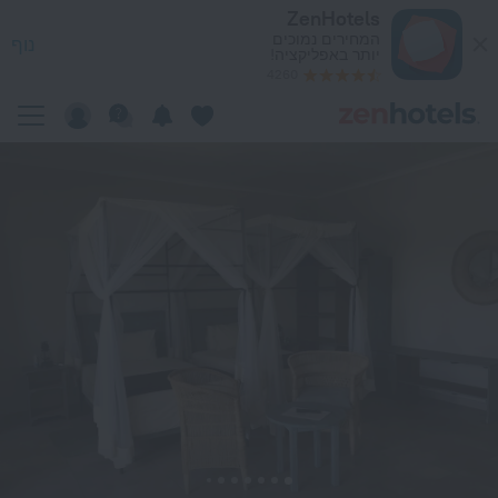
The Water Fron במאון — הזמינו עכשיו ב-ZenHotels.com
ZenHotels
המחירים נמוכים
נוף
יותר באפליקציה!
4260