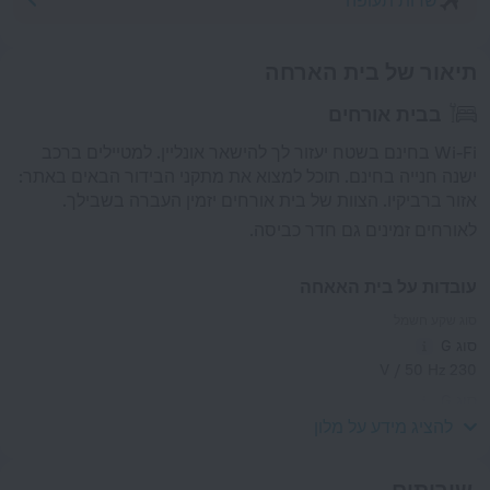
שדות תעופה
תיאור של בית הארחה
בבית אורחים
Wi-Fi בחינם בשטח יעזור לך להישאר אונליין. למטיילים ברכב
ישנה חנייה בחינם. תוכל למצוא את מתקני הבידור הבאים באתר:
אזור ברביקיו. הצוות של בית אורחים יזמין העברה בשבילך.
לאורחים זמינים גם חדר כביסה.
עובדות על בית האאחה
סוג שקע חשמל
סוג G
230 V / 50 Hz
סוג G
230 V / 50 Hz
להציג מידע על מלון
שירותים