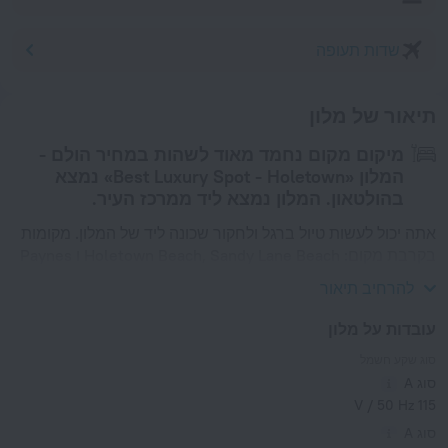
שדות תעופה
תיאור של מלון
מיקום מקום נחמד מאוד לשהות במחיר הולם -
המלון «Best Luxury Spot - Holetown» נמצא
בהולטאון. המלון נמצא ליד ממרכז העיר.
אתה יכול לעשות טיול ברגל ולחקור שכונה ליד של המלון. מקומות
בקרבת מקום: Holetown Beach, Sandy Lane Beach ו Paynes
Bay Beach.
להרחיב תיאור
עובדות על מלון
סוג שקע חשמל
סוג A
115 V / 50 Hz
סוג A