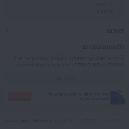
צ'ק אאוט
עד 13:00
תשלום
ללקוחות עסקיים
אם תרצו לשלם עבור ההזמנה בהעברה בנקאית בתור ישות
משפטית, נא לשלוח מייל ל-
corporate@roundtrip.travel
למידע נוסף
יותר נוח לחפש אירוח ב אפליקציה
לעבור לכאן
למכשירים ניידים
עמוד ראשי
ברבדוס
הולטאון
Best Luxury Spot - Holetown