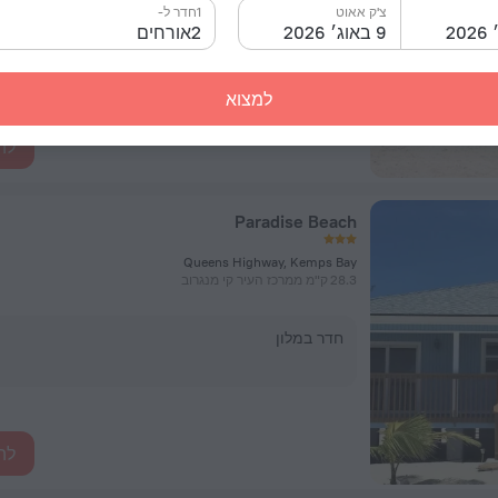
צ'ק אאוט
1חדר ל-
9 באוג׳ 2026
2אורחים
חדר במלון
למצוא
לה
Paradise Beach
Queens Highway, Kemps Bay
28.3 ק"מ ממרכז העיר קי מנגרוב
חדר במלון
לה