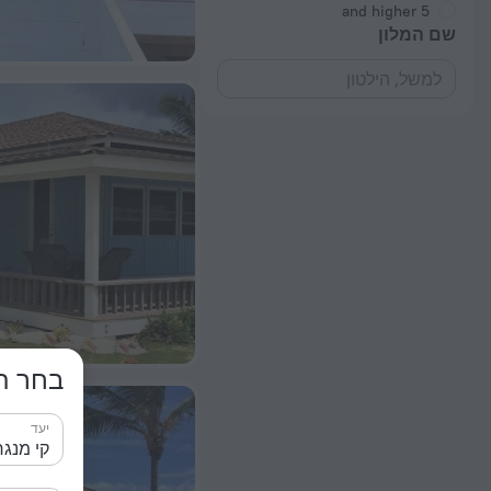
5 and higher
שם המלון
בחר תא
יעד